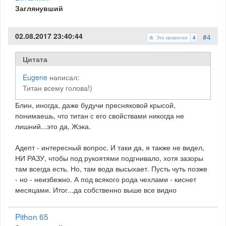
Заглянувший
02.08.2017 23:40:44
#4
Это нравится
4
Цитата
Eugene
написал:
Титан всему голова!)
Блин, иногда, даже будучи пресняковой крысой,
понимаешь, что титан с его свойствами никогда не
лишний...это да, Жэка.
Адепт - интересный вопрос. И таки да, я также не видел,
НИ РАЗУ, чтобы под рукоятями подгнивало, хотя зазоры
там всегда есть. Но, там вода высыхает. Пусть чуть позже
- но - неизбежно. А под всякого рода чехлами - киснет
месяцами. Итог...да собственно выше все видно
Pithon 65