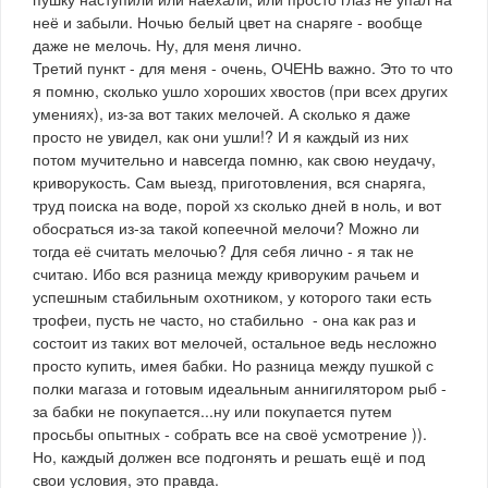
неё и забыли. Ночью белый цвет на снаряге - вообще
даже не мелочь. Ну, для меня лично.
Третий пункт - для меня - очень, ОЧЕНЬ важно. Это то что
я помню, сколько ушло хороших хвостов (при всех других
умениях), из-за вот таких мелочей. А сколько я даже
просто не увидел, как они ушли!? И я каждый из них
потом мучительно и навсегда помню, как свою неудачу,
криворукость. Сам выезд, приготовления, вся снаряга,
труд поиска на воде, порой хз сколько дней в ноль, и вот
обосраться из-за такой копеечной мелочи? Можно ли
тогда её считать мелочью? Для себя лично - я так не
считаю. Ибо вся разница между криворуким рачьем и
успешным стабильным охотником, у которого таки есть
трофеи, пусть не часто, но стабильно - она как раз и
состоит из таких вот мелочей, остальное ведь несложно
просто купить, имея бабки. Но разница между пушкой с
полки магаза и готовым идеальным аннигилятором рыб -
за бабки не покупается...ну или покупается путем
просьбы опытных - собрать все на своё усмотрение )).
Но, каждый должен все подгонять и решать ещё и под
свои условия, это правда.