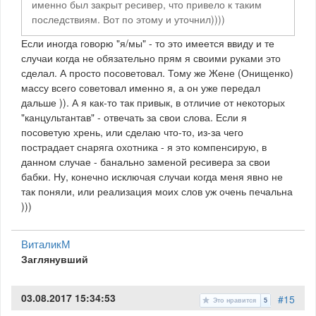
именно был закрыт ресивер, что привело к таким
последствиям. Вот по этому и уточнил))))
Если иногда говорю "я/мы" - то это имеется ввиду и те
случаи когда не обязательно прям я своими руками это
сделал. А просто посоветовал. Тому же Жене (Онищенко)
массу всего советовал именно я, а он уже передал
дальше )). А я как-то так привык, в отличие от некоторых
"канцультантав" - отвечать за свои слова. Если я
посоветую хрень, или сделаю что-то, из-за чего
пострадает снаряга охотника - я это компенсирую, в
данном случае - банально заменой ресивера за свои
бабки. Ну, конечно исключая случаи когда меня явно не
так поняли, или реализация моих слов уж очень печальна
)))
ВиталикМ
Заглянувший
03.08.2017 15:34:53
#15
Это нравится
5