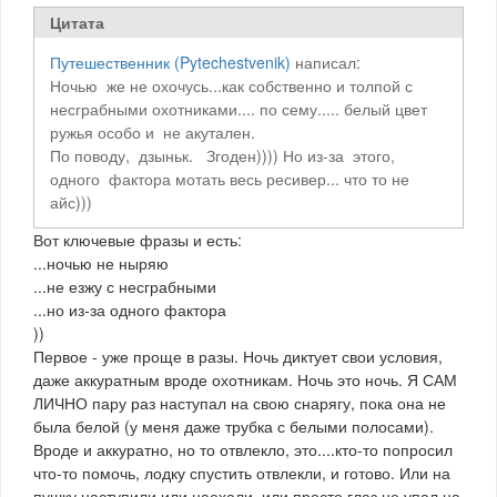
Цитата
Путешественник (Pytechestvenik)
написал:
Ночью же не охочусь...как собственно и толпой с
несграбными охотниками.... по сему..... белый цвет
ружья особо и не акутален.
По поводу, дзыньк. Згоден)))) Но из-за этого,
одного фактора мотать весь ресивер... что то не
айс)))
Вот ключевые фразы и есть:
...ночью не ныряю
...не езжу с несграбными
...но из-за одного фактора
))
Первое - уже проще в разы. Ночь диктует свои условия,
даже аккуратным вроде охотникам. Ночь это ночь. Я САМ
ЛИЧНО пару раз наступал на свою снарягу, пока она не
была белой (у меня даже трубка с белыми полосами).
Вроде и аккуратно, но то отвлекло, это....кто-то попросил
что-то помочь, лодку спустить отвлекли, и готово. Или на
пушку наступили или наехали, или просто глаз не упал на