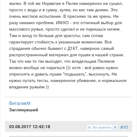
жалко. В той же Норвегии я Пелик намеренно не сушил,
просто с воды и в сумку, кулек, он кис там днями. Это
очень жесткое испытание. В пресняке та же хрень. Ни
разу никаких проблем. ИМХО - это отличный выбор для
массового ружья, просто сделал и не паришься ничем.
Там и анод то больше для красоты, сам сплав
гарантирует стойкость к указанным моментам. Все
страдания обычно бывают с Д16Т, наверное самый
распространенный материал для пушек в нашей стране.
Так что как-то так выходит, что владельцам Пеликов
можно вообще не париться ))) хотя - всё равно нужно
опреснять и давать пушке "подышать", высохнуть. Не
нужно путать тесты, намеренное убивание, и нормальное
владение ружьём ))
ВиталикМ
Заглянувший
03.08.2017 12:42:18
#10
Это нравится
5