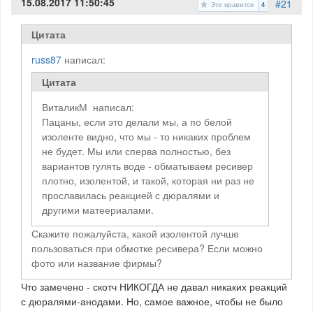
15.08.2017 11:50:45
#21
Это нравится
4
Цитата
russ87
написал:
Цитата
ВиталикМ написал:
Пацаны, если это делали мы, а по белой
изоленте видно, что мы - то никаких проблем
не будет. Мы или сперва полностью, без
вариантов гулять воде - обматываем ресивер
плотно, изолентой, и такой, которая ни раз не
прославилась реакцией с дюралями и
другими матеериалами.
Скажите пожалуйста, какой изолентой лучше
пользоваться при обмотке ресивера? Если можно
фото или название фирмы?
Что замечено - скотч НИКОГДА не давал никаких реакций
с дюралями-анодами. Но, самое важное, чтобы не было