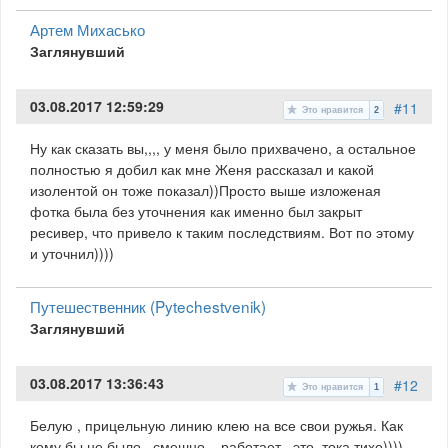
Артем Михасько
Заглянувший
03.08.2017 12:59:29
#11
Это нравится
2
Ну как сказать вы,,,, у меня было прихвачено, а остальное
полностью я добил как мне Женя рассказал и какой
изолентой он тоже показал))Просто выше изложеная
фотка была без уточнения как именно был закрыт
ресивер, что привело к таким последствиям. Вот по этому
и уточнил))))
Путешественник (Pytechestvenik)
Заглянувший
03.08.2017 13:36:43
#12
Это нравится
1
Белую , прицельную линию клею на все свои ружья. Как
кому бы не было смешно... работает...это тока тихо))))