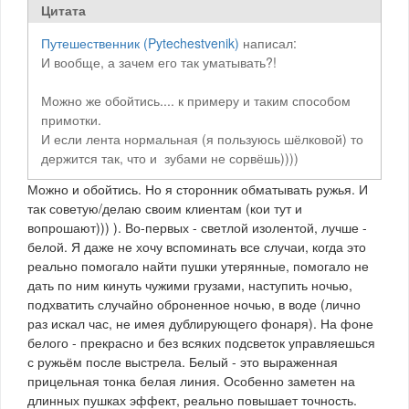
Цитата
Путешественник (Pytechestvenik)
написал:
И вообще, а зачем его так уматывать?!
Можно же обойтись.... к примеру и таким способом
примотки.
И если лента нормальная (я пользуюсь шёлковой) то
держится так, что и зубами не сорвёшь))))
Можно и обойтись. Но я сторонник обматывать ружья. И
так советую/делаю своим клиентам (кои тут и
вопрошают))) ). Во-первых - светлой изолентой, лучше -
белой. Я даже не хочу вспоминать все случаи, когда это
реально помогало найти пушки утерянные, помогало не
дать по ним кинуть чужими грузами, наступить ночью,
подхватить случайно оброненное ночью, в воде (лично
раз искал час, не имея дублирующего фонаря). На фоне
белого - прекрасно и без всяких подсветок управляешься
с ружьём после выстрела. Белый - это выраженная
прицельная тонка белая линия. Особенно заметен на
длинных пушках эффект, реально повышает точность.