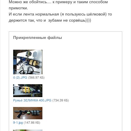
Можно же обойтись.... к примеру и таким способом
примотки.
И если лента нормальная (я пользуюсь шёлковой) то
держится так, что и зубами не сорвёшь))))
Прикрепленные файлы
б (2).JPG
(566.97 КБ)
Ружьё ЗЕЛИНКА 400.JPG
(734.39 КБ)
9-1.jpg
(147.86 КБ)