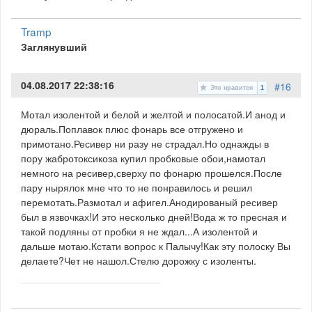
Tramp
Заглянувший
04.08.2017 22:38:16
#16
Это нравится
1
Мотал изолентой и белой и желтой и полосатой.И анод и
дюраль.Поплавок плюс фонарь все отгружено и
примотано.Ресивер ни разу не страдал.Но однажды в
пору жабротоксикоза купил пробковые обои,намотал
немного на ресивер,сверху по фонарю прошелся.После
пару нырялок мне что то не понравилось и решил
перемотать.Размотал и афигел.Анодированый ресивер
был в язвочках!И это несколько дней!Вода ж то пресная и
такой подляны от пробки я не ждал...А изолентой и
дальше мотаю.Кстати вопрос к Палычу!Как эту полоску Вы
делаете?Чет не нашол.Стелю дорожку с изоленты.