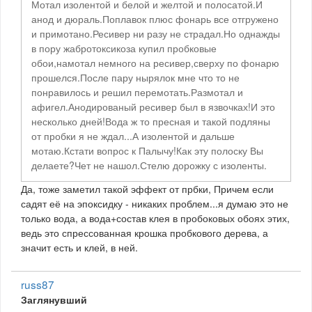
Мотал изолентой и белой и желтой и полосатой.И
анод и дюраль.Поплавок плюс фонарь все отгружено
и примотано.Ресивер ни разу не страдал.Но однажды
в пору жабротоксикоза купил пробковые
обои,намотал немного на ресивер,сверху по фонарю
прошелся.После пару нырялок мне что то не
понравилось и решил перемотать.Размотал и
афигел.Анодированый ресивер был в язвочках!И это
несколько дней!Вода ж то пресная и такой подляны
от пробки я не ждал...А изолентой и дальше
мотаю.Кстати вопрос к Палычу!Как эту полоску Вы
делаете?Чет не нашол.Стелю дорожку с изоленты.
Да, тоже заметил такой эффект от прбки, Причем если
садят её на эпоксидку - никаких проблем...я думаю это не
только вода, а вода+состав клея в пробоковых обоях этих,
ведь это спрессованная крошка пробкового дерева, а
значит есть и клей, в ней.
russ87
Заглянувший