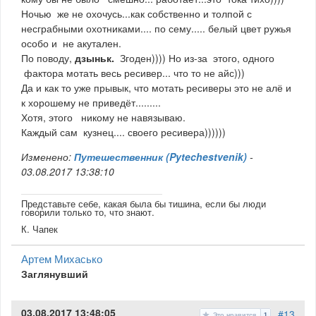
Ночью же не охочусь...как собственно и толпой с
несграбными охотниками.... по сему..... белый цвет ружья
особо и не акутален.
По поводу,
дзыньк.
Згоден)))) Но из-за этого, одного
фактора мотать весь ресивер... что то не айс)))
Да и как то уже прывык, что мотать ресиверы это не алё и
к хорошему не приведёт.........
Хотя, этого никому не навязываю.
Каждый сам кузнец.... своего ресивера))))))
Изменено:
Путешественник (Pytechestvenik)
-
03.08.2017 13:38:10
Представьте себе, какая была бы тишина, если бы люди
говорили только то, что знают.
К. Чапек
Артем Михасько
Заглянувший
03.08.2017 13:48:05
#13
Это нравится
1