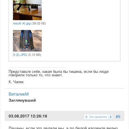
result (4).jpg
(39.02 КБ)
3 (2).JPG
(3.13 МБ)
Представьте себе, какая была бы тишина, если бы люди
говорили только то, что знают.
К. Чапек
ВиталикМ
Заглянувший
03.08.2017 12:26:16
#9
Это нравится
2
Пацаны, если это делали мы, а по белой изоленте видно,