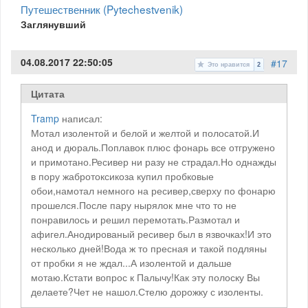
Путешественник (Pytechestvenik)
Заглянувший
04.08.2017 22:50:05
#17
Это нравится
2
Цитата
Tramp
написал:
Мотал изолентой и белой и желтой и полосатой.И
анод и дюраль.Поплавок плюс фонарь все отгружено
и примотано.Ресивер ни разу не страдал.Но однажды
в пору жабротоксикоза купил пробковые
обои,намотал немного на ресивер,сверху по фонарю
прошелся.После пару нырялок мне что то не
понравилось и решил перемотать.Размотал и
афигел.Анодированый ресивер был в язвочках!И это
несколько дней!Вода ж то пресная и такой подляны
от пробки я не ждал...А изолентой и дальше
мотаю.Кстати вопрос к Палычу!Как эту полоску Вы
делаете?Чет не нашол.Стелю дорожку с изоленты.