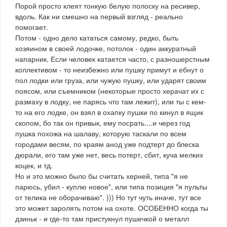
Порой просто клеят тонкую белую полоску на ресивер,
вдоль. Как ни смешно на первый взгляд - реально
помогает.
Потом - одно дело кататься самому, редко, быть
хозяином в своей лодочке, потолок - один аккуратный
напарник. Если человек катается часто, с разношерстным
коллективом - то неизбежно или пушку примут и ебнут о
пол лодки или груза, или чужую пушку, или ударят своим
поясом, или съемником (некоторые просто херачат их с
размаху в лодку, не парясь что там лежит), или ты с кем-
то на его лодке, он взял в охапку пушки по кинул в ящик
скопом, бо так он привык, ему посрать....и через год
пушка похожа на шалаву, которую таскали по всем
городами весям, по краям анод уже подтерт до блеска
дюрали, его там уже нет, весь потерт, сбит, куча мелких
коцек, и тд.
Но и это можно было бы считать херней, типа "я не
парюсь, убил - куплю новое", или типа позиция "я пульты
от телика не оборачиваю". ))) Но тут чуть иначе, тут все
это может заролять потом на охоте. ОСОБЕННО когда ты
дзиньк - и где-то там пристукнул пушечкой о металл