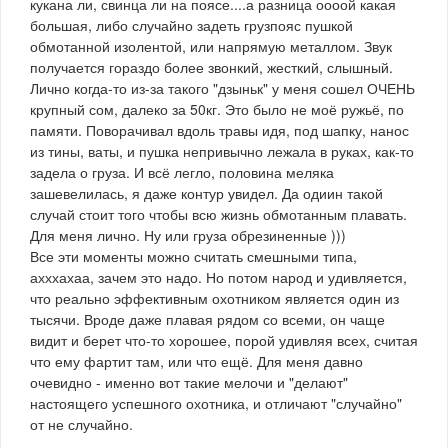
кукана ли, свинца ли на поясе....а разница оооой какая
большая, либо случайно задеть грузпояс пушкой
обмотанной изолентой, или напрямую металлом. Звук
получается гораздо более звонкий, жесткий, слышный.
Лично когда-то из-за такого "дзыньк" у меня сошел ОЧЕНЬ
крупный сом, далеко за 50кг. Это было не моё ружьё, по
памяти. Поворачивал вдоль травы идя, под шапку, нанос
из тины, ваты, и пушка непривычно лежала в руках, как-то
задела о груза. И всё легло, половина меляка
зашевелилась, я даже контур увидел. Да одиин такой
случай стоит того чтобы всю жизнь обмотанным плавать.
Для меня лично. Ну или груза обрезиненные )))
Все эти моменты можно считать смешными типа,
ахххахаа, зачем это надо. Но потом народ и удивляется,
что реально эффективным охотником является один из
тысячи. Вроде даже плавая рядом со всеми, он чаще
видит и берет что-то хорошее, порой удивляя всех, считая
что ему фартит там, или что ещё. Для меня давно
очевидно - именно вот такие мелочи и "делают"
настоящего успешного охотника, и отличают "случайно"
от не случайно.