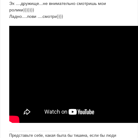
Эх ....дружище...не внимательно смотришь мои
ролики)))))))
Ладно....лови ....смотри))))
Представьте себе, какая была бы тишина, если бы люди