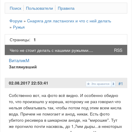
Поиск
Пользователи
Правила
Форум
»
Cнаряга для ластаногих и что с ней делать
»
Ружья
Страницы:
1
Чего не стоит делать с нашими ружьями....
RSS
ВиталикМ
Заглянувший
02.08.2017 22:53:41
#1
Это нравится
3
Собственно вот, на фото всё видно. И особенно обидно
то, что произошло у кореша, которому не раз говорил что
нельзя обматывать так, чтобы потом под этим всем кисла
вода. Причем не помогает и анод, никак. Есть фото
убитого ресивера в шикарном аноде, на "мирошке". Тут
же прогнило почти насквозь, до 1,7мм дыры...в некоторых