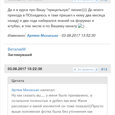
Да я в курсе про Вашу "прицельную" линию)))) До моего
прихода в ПО(надеюсь я таки пришел к нему два месяца
назад) я два года набирался знаний на форумах и
ютубах, в том числе и по Вашему каналу
.
Изменено:
Артем Михасько
-
03.08.2017 13:52:30
ВиталикМ
Заглянувший
03.08.2017 15:22:36
#14
Это нравится
1
Цитата
Артем Михасько
написал:
Ну как сказать вы,,,, у меня было прихвачено, а
остальное полностью я добил как мне Женя
рассказал и какой изолентой он тоже показал))Просто
выше изложеная фотка была без уточнения как