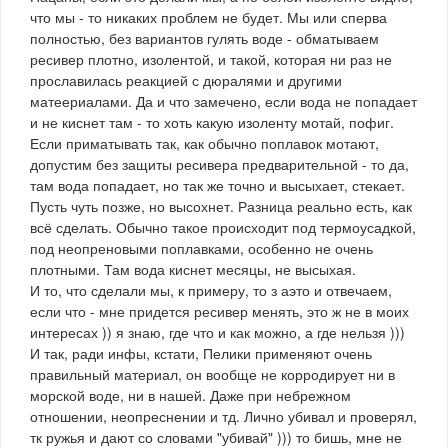
что мы - то никаких проблем не будет. Мы или сперва
полностью, без вариантов гулять воде - обматываем
ресивер плотно, изолентой, и такой, которая ни раз не
прославилась реакцией с дюралями и другими
матеериалами. Да и что замечено, если вода не попадает
и не киснет там - то хоть какую изоленту мотай, пофиг.
Если приматывать так, как обычно поплавок мотают,
допустим без защиты ресивера предварительной - то да,
там вода попадает, но так же точно и высыхает, стекает.
Пусть чуть позже, но высохнет. Разница реально есть, как
всё сделать. Обычно такое происходит под термоусадкой,
под неопреновыми поплавками, особенно не очень
плотными. Там вода киснет месяцы, не высыхая.
И то, что сделали мы, к примеру, то з аэто и отвечаем,
если что - мне придется ресивер менять, это ж не в моих
интересах )) я знаю, где что и как можно, а где нельзя )))
И так, ради инфы, кстати, Пелики применяют очень
правильный материал, он вообще не корродирует ни в
морской воде, ни в нашей. Даже при небрежном
отношении, неопреснении и тд. Лично убивал и проверял,
тк ружья и дают со словами "убивай" ))) то бишь, мне не