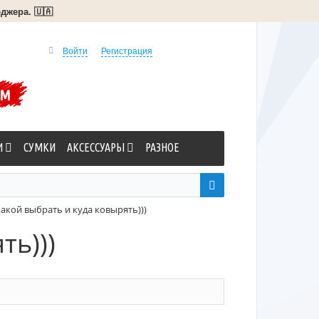
джера. 🇺🇦
Войти
Регистрация
УМ
И
СУМКИ
АКСЕССУАРЫ
РАЗНОЕ
акой выбрать и куда ковырять)))
ть)))