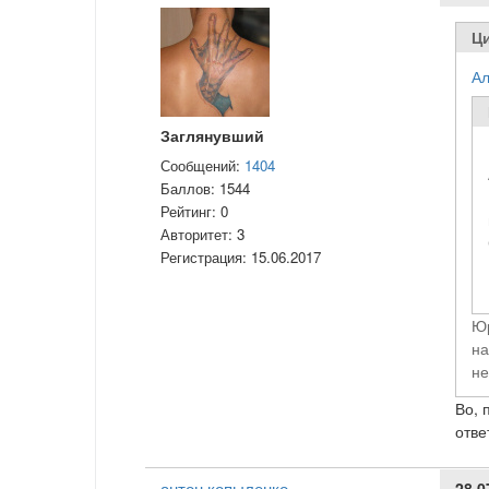
Ци
Ал
Заглянувший
Сообщений:
1404
Баллов:
1544
Рейтинг:
0
Авторитет:
3
Регистрация:
15.06.2017
Юр
на
не
Во, 
отве
антон копыленко
28.0