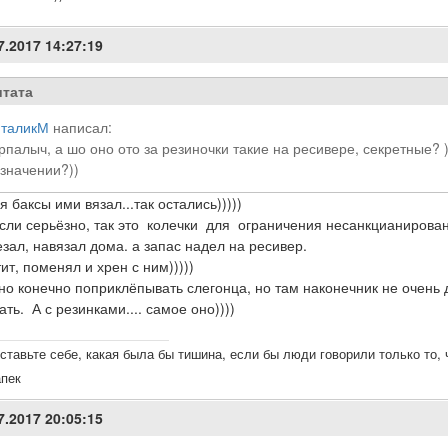
7.2017 14:27:19
тата
таликМ
написал:
палыч, а шо оно ото за резиночки такие на ресивере, секретные? ))
значении?))
 я баксы ими вязал...так остались)))))
сли серьёзно, так это колечки для ограничения несанкцианирован
зал, навязал дома. а запас надел на ресивер.
ит, поменял и хрен с ним)))))
о конечно поприклёпывать слегонца, но там наконечник не очень
ать. А с резинками.... самое оно))))
ставьте себе, какая была бы тишина, если бы люди говорили только то,
апек
7.2017 20:05:15