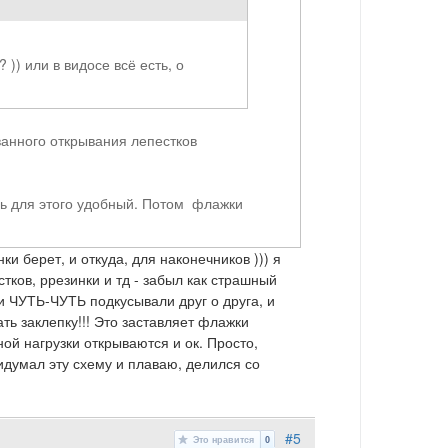
)) или в видосе всё есть, о
ванного открывания лепестков
нь для этого удобный. Потом флажки
и берет, и откуда, для наконечников ))) я
тков, ррезинки и тд - забыл как страшный
и ЧУТЬ-ЧУТЬ подкусывали друг о друга, и
ь заклепку!!! Это заставляет флажки
ьной нагрузки открываются и ок. Просто,
идумал эту схему и плаваю, делился со
#5
Это нравится
0