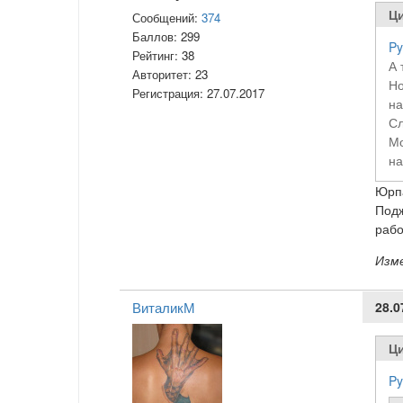
Ци
Сообщений:
374
Баллов:
299
Py
Рейтинг:
38
А 
Авторитет:
23
Но
Регистрация:
27.07.2017
на
Сл
Мо
на
Юрпа
Подж
рабо
Изм
ВиталикМ
28.0
Ци
Py