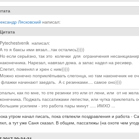
тата
ександр Лясковский
написал:
Цитата
Pytechestvenik написал:
А то я баксы ими вязал...так остались)))))
Но если серьёзно, так это колечки для ограничения несанкциани
наконечника. Нарезал, навязал дома. а запас надел на ресивер.
Слетит, поменял и хрен с ним)))))
Можно конечно поприклёпывать слегонца, но там наконечник не оч
флажки начинают заедать. А с резинками.... самое оно))))
палыч, как по мне, то оте резинки это или от лени, или от не жел
конечника. Поджать пассатижами лепестки, или чутка приклепать о
большим усилием - это работа пары минут ..... ИМХО ...
пока утром начал писать, пока отвлекли поздравления и работа - Сан
тил, а тут уже Саня сказал. В общем, пассатижы (на охоте чем угод
7.2017 20:34:31