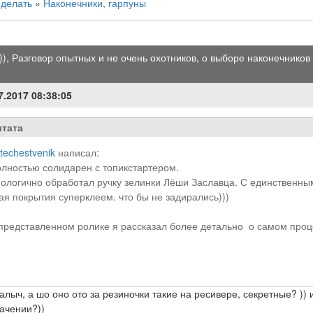
 делать
»
Наконечники, гарпуны
), Разговор опытных и не очень охотников, о выборе наконечников 
7.2017 08:38:05
тата
techestvenik
написал:
лностью солидарен с топикстартером.
ологично обработал ручку зелинки Лёши Заславца. С единственным о
ая покрытия суперклеем. что бы не задирались)))
представленном ролике я рассказал более детально о самом проц
лыч, а шо оно ото за резиночки такие на ресивере, секретные? )) и
ачении?))