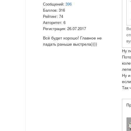
Сообщений:
396
Баллов:
316
Рейтинг:
74
Авторитет:
6
Во
Регистрация:
26.07.2017
от
Всё будет хорошо! Главное не
ву
падать раньше выстрела))))
Ну п
Пото
коле
лепе
Ну и
если
Так ч
П