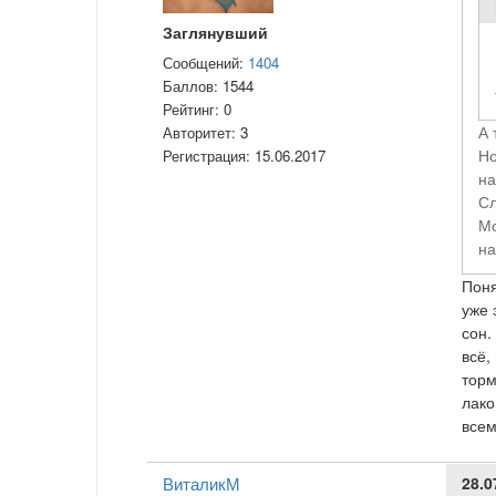
Заглянувший
Сообщений:
1404
Баллов:
1544
Рейтинг:
0
А 
Авторитет:
3
Но
Регистрация:
15.06.2017
на
Сл
Мо
на
Поня
уже 
сон.
всё,
торм
лако
всем
ВиталикМ
28.0