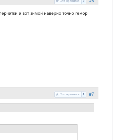
#6
Это нравится
0
 перчатки а вот зимой наверно точно гемор
#7
Это нравится
1