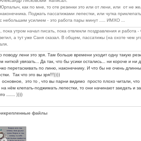
Александр Лясковский написал:
Юрпалыч, как по мне, то оте резинки это или от лени, или от не ж
наконечника. Поджать пассатижами лепестки, или чутка приклепать
с небольшим усилием - это работа пары минут ..... ИМХО ...
, пока утром начал писать, пока отвлекли поздравления и работа - С
ветил, а тут уже Саня сказал. В общем, пассатижы (на охоте чем уг
аля.
о поводу лени это зря. Там больше времени уходит одну такую резин
м ниткой увязать... Да так, что бы усики остались... ни короче и н
чко перетаскивать по линю, наконечнику. И что бы не очень длинны
стки. Так что это вы зря!!!))))
 основное, это то , что вы парни видимо просто плохо читали, чт
 на нём клепать-поджимать лепестки, то они начинают заедать и зал
то ....... ))))
рикрепленные файлы