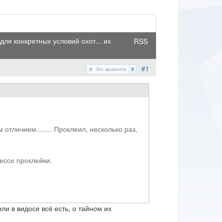
для конкретных условий охот... их
RSS
#1
Это нравится
0
тличием........ Проклеил, несколько раз,
ессе проклейки.
ли в видосе всё есть, о тайном их