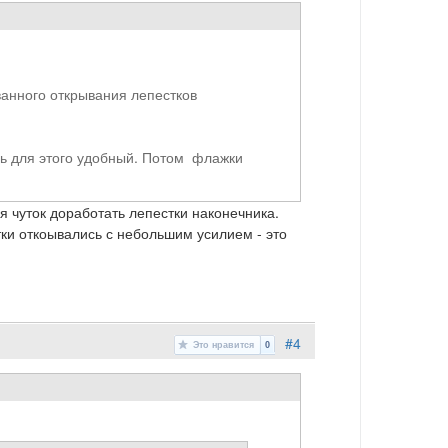
ванного открывания лепестков
нь для этого удобный. Потом флажки
ия чуток доработать лепестки наконечника.
тки откоывались с небольшим усилием - это
#4
Это нравится
0