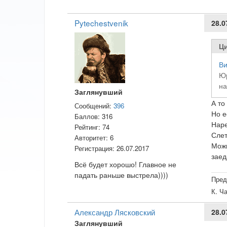
Pytechestvenik
28.0
Ци
Ви
Юр
на
Заглянувший
А то
Сообщений:
396
Но е
Баллов:
316
Наре
Рейтинг:
74
Слет
Авторитет:
6
Можн
Регистрация:
26.07.2017
заед
Всё будет хорошо! Главное не
падать раньше выстрела))))
Пред
К. Ч
Александр Лясковский
28.0
Заглянувший