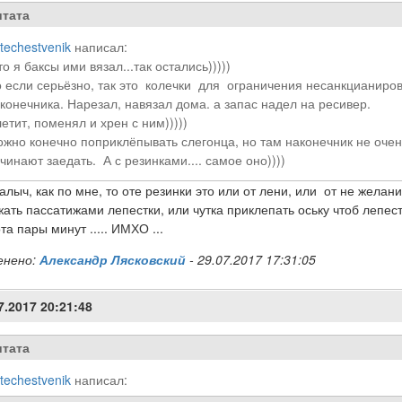
тата
techestvenik
написал:
то я баксы ими вязал...так остались)))))
 если серьёзно, так это колечки для ограничения несанкцианиро
конечника. Нарезал, навязал дома. а запас надел на ресивер.
етит, поменял и хрен с ним)))))
жно конечно поприклёпывать слегонца, но там наконечник не оче
чинают заедать. А с резинками.... самое оно))))
лыч, как по мне, то оте резинки это или от лени, или от не желан
ать пассатижами лепестки, или чутка приклепать оську чтоб лепес
та пары минут ..... ИМХО ...
енено:
Александр Лясковский
-
29.07.2017 17:31:05
7.2017 20:21:48
тата
techestvenik
написал: