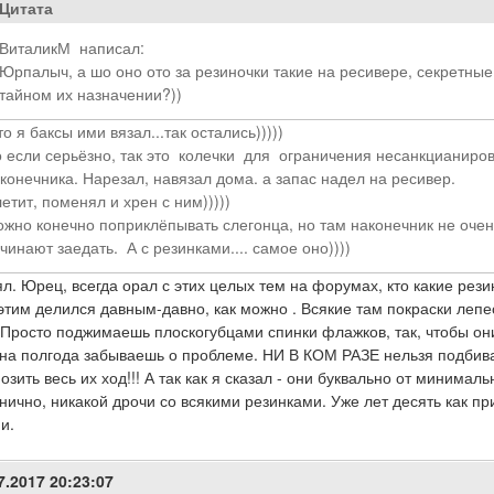
Цитата
ВиталикМ написал:
Юрпалыч, а шо оно ото за резиночки такие на ресивере, секретные? 
тайном их назначении?))
то я баксы ими вязал...так остались)))))
 если серьёзно, так это колечки для ограничения несанкцианиро
конечника. Нарезал, навязал дома. а запас надел на ресивер.
етит, поменял и хрен с ним)))))
жно конечно поприклёпывать слегонца, но там наконечник не оче
чинают заедать. А с резинками.... самое оно))))
л. Юрец, всегда орал с этих целых тем на форумах, кто какие резинк
этим делился давным-давно, как можно . Всякие там покраски лепес
 Просто поджимаешь плоскогубцами спинки флажков, так, чтобы он
 на полгода забываешь о проблеме. НИ В КОМ РАЗЕ нельзя подбиват
озить весь их ход!!! А так как я сказал - они буквально от минимал
нично, никакой дрочи со всякими резинками. Уже лет десять как пр
и.
7.2017 20:23:07