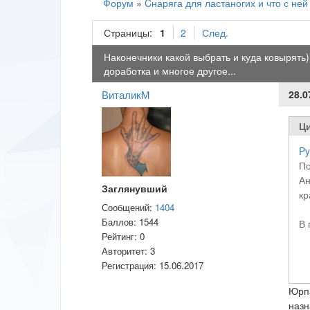
Форум
»
Cнаряга для ластаногих и что с ней
Страницы:
1
2
След.
Наконечники какой выбрать и куда ковырять))
доработка и многое другое...
ВиталикМ
28.0
Ци
Py
По
Ан
Заглянувший
кр
Сообщений:
1404
Баллов:
1544
В 
Рейтинг:
0
Авторитет:
3
Регистрация:
15.06.2017
Юрпа
назн