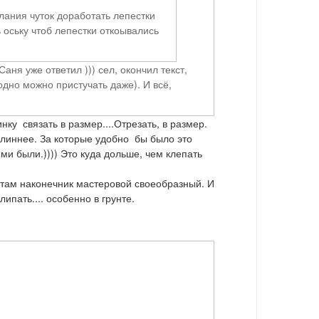
елания чуток доработать лепестки
 оську чтоб лепестки откоывались
аня уже ответил ))) сел, окончил текст,
одно можно пристучать даже). И всё,
ку связать в размер....Отрезать, в размер.
и длиннее. За которые удобно бы было это
ми были.)))) Это куда дольше, чем клепать
о там наконечник мастеровой своеобразный. И
ипать.... особенно в грунте.