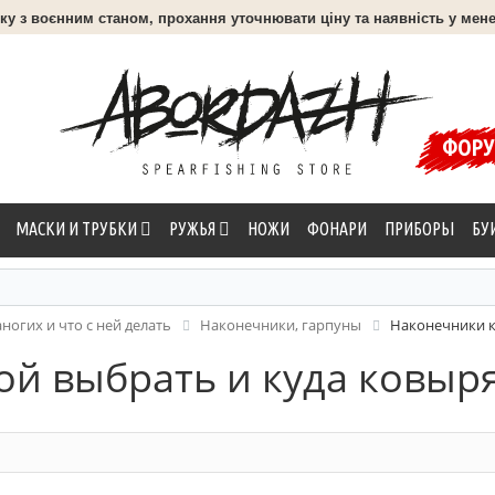
язку з воєнним станом, прохання уточнювати ціну та наявність у мене
ФОР
МАСКИ И ТРУБКИ
РУЖЬЯ
НОЖИ
ФОНАРИ
ПРИБОРЫ
БУ
аногих и что с ней делать
Наконечники, гарпуны
Наконечники к
й выбрать и куда ковыря