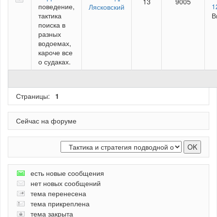
13
9005
поведение,
1
Лясковский
тактика
В
поиска в
разных
водоемах,
кароче все
о судаках.
Страницы:
1
Сейчас на форуме
есть новые сообщения
нет новых сообщений
тема перенесена
тема прикреплена
тема закрыта