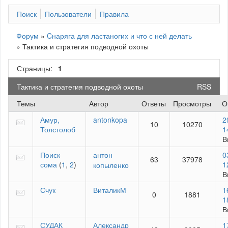
Поиск
Пользователи
Правила
Форум
»
Cнаряга для ластаногих и что с ней делать
»
Тактика и стратегия подводной охоты
Страницы:
1
Тактика и стратегия подводной охоты
RSS
Темы
Автор
Ответы
Просмотры
О
Амур,
antonkopa
2
10
10270
Толстолоб
1
В
Поиск
антон
0
63
37978
сома
(
1
,
2
)
1
копыленко
В
Счук
ВиталикМ
1
0
1881
1
В
СУДАК
Александр
1