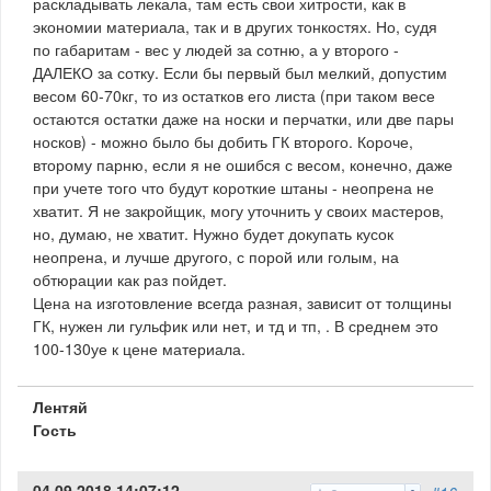
раскладывать лекала, там есть свои хитрости, как в
экономии материала, так и в других тонкостях. Но, судя
по габаритам - вес у людей за сотню, а у второго -
ДАЛЕКО за сотку. Если бы первый был мелкий, допустим
весом 60-70кг, то из остатков его листа (при таком весе
остаются остатки даже на носки и перчатки, или две пары
носков) - можно было бы добить ГК второго. Короче,
второму парню, если я не ошибся с весом, конечно, даже
при учете того что будут короткие штаны - неопрена не
хватит. Я не закройщик, могу уточнить у своих мастеров,
но, думаю, не хватит. Нужно будет докупать кусок
неопрена, и лучше другого, с порой или голым, на
обтюрации как раз пойдет.
Цена на изготовление всегда разная, зависит от толщины
ГК, нужен ли гульфик или нет, и тд и тп, . В среднем это
100-130уе к цене материала.
Лентяй
Гость
04.09.2018 14:07:12