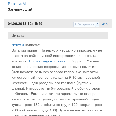
ВиталикМ
Заглянувший
04.09.2018 12:15:49
#15
Это нравится
0
Цитата
Лентяй
написал:
Виталий привет! Наверно я неудачно выразился - не
нашел на сайте нужной информации. я прочитал
вот это -
Пошив гидрокостюма
Сорри ... У меня
такие технические вопросы,- интересует наличие
(или возможность без особого головняка заказать) -
качественный неопрен, толщина 9-10 мм., средней
жесткости , для раздельного костюма (куртка и
штаны). Интересует дублированный с обоих сторон
нейлоном. Еще - хватает ли одного листа неопрена
на костюм , если тушка достаточно крупная? (одна
тушка - рост 182 и объем по груди 120, вторая,- рост
200 и объем по груди 130) Ну и я не нашел на сайте
цены изготовления костюма.