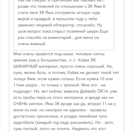
разве что тяжелей по отношению к 38 Яме.К
стати твоя 38 Яма отслужила четыре года
верой и правдой, в прошлом году у тебя
заменил лицевой обтюратор, спсасибо. Ну
шож вопрос пока открыт позимней шкуре.Еще
раз спасибо за коментарий , для меня он
очень важный.
Мне очень нравится под наши, типовые охоты
зимние (как у большинства, +/-)- Хэйва SK.
ШИКАРНЫЙ материал, просто очень хороший. Но,
сука, жизнь-боль, и потому Хэйва не делает такой тип
толще 9мм, если нужен голыш. Если нужна 10 или
11мм шкура - то только с тряпкой. Мне это - не
подходит. Но, вот сейчас завезли Дайвабо DX14, уже
есть пробы пера из этого неопрена, и вроде как он
ОЧЕНЬ неплох. Яма 38 вроде как да, вторая 11-ка у
меня из неё, но неопрен не идеален - провалы
достаточно приличные, и усадка линейная тупо
задолбала (каждый год надо расшивать). Но - зато,
сука теплый, этого не отнять. Надеюсь что этот