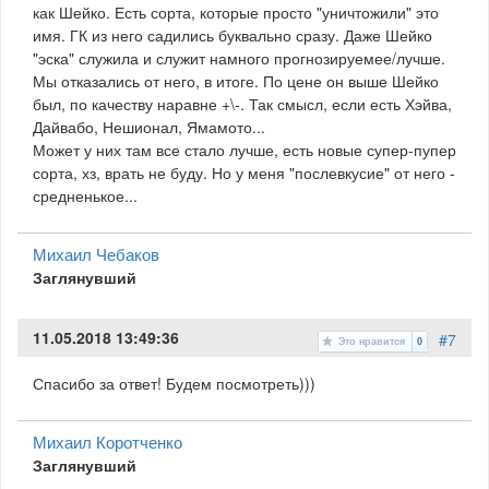
как Шейко. Есть сорта, которые просто "уничтожили" это
имя. ГК из него садились буквально сразу. Даже Шейко
"эска" служила и служит намного прогнозируемее/лучше.
Мы отказались от него, в итоге. По цене он выше Шейко
был, по качеству наравне +\-. Так смысл, если есть Хэйва,
Дайвабо, Нешионал, Ямамото...
Может у них там все стало лучше, есть новые супер-пупер
сорта, хз, врать не буду. Но у меня "послевкусие" от него -
средненькое...
Михаил Чебаков
Заглянувший
11.05.2018 13:49:36
#7
Это нравится
0
Спасибо за ответ! Будем посмотреть)))
Михаил Коротченко
Заглянувший