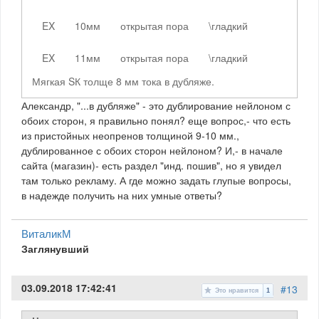
EX
10мм
открытая пора
\гладкий
EX
11мм
открытая пора
\гладкий
Мягкая SК толще 8 мм тока в дубляже.
Александр, "...в дубляже" - это дублирование нейлоном с
обоих сторон, я правильно понял? еще вопрос,- что есть
из пристойных неопренов толщиной 9-10 мм.,
дублированное с обоих сторон нейлоном? И,- в начале
сайта (магазин)- есть раздел "инд. пошив", но я увидел
там только рекламу. А где можно задать глупые вопросы,
в надежде получить на них умные ответы?
ВиталикМ
Заглянувший
03.09.2018 17:42:41
#13
Это нравится
1