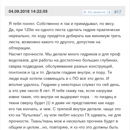
04.09.2018 14:22:05
#17
Это нравится
1
Я тебя понял. Собственно я так и прикидывал, по весу.
Да, при 120кг из одного листа сделать гидрик практически
нереально, по ходу придётся добирать как минимум треть
листа, возможно какого-то другого, допустим на
обтюрации.
Насчет прочности. Мы делали много гидриков и для проф
водолазов, для работы на достаточно больших глубинах,
сварка подводная, обслуживание разных конструкций,
понтонов и тд и тп. Делали гладкие внутри, и пору. Те
люди ещё хотели совмещать и с ПО всё это дело. И
вполне удалось. Гидрики у некоторых служат по сей день,
а это уже около 8 лет. Я тебе скажу так, если нагрузки
извне такие, что внутри не выдержит пора - то пиздец и
ткани сверху будет ))) я даже не представляю как надо
его так кончать, и чем. С тряпкой внутри делали, чаще это
кто на "бутылках", ну или любят насухо ГК одевать, не для
прочности. Ткань/ткань мож и несколько прочнее будет в
общем и целом...но, повторяю, я хз что это должны быть