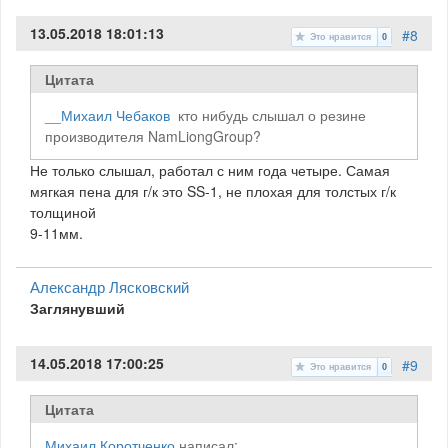
13.05.2018 18:01:13
#8
Это нравится
0
Цитата
__Михаил Чебаков
кто нибудь слышал о резине
производителя NamLiongGroup?
Не только слышал, работал с ним года четыре. Самая
мягкая пена для г/к это SS-1, не плохая для толстых г/к
толщиной
9-11мм.
Александр Лясковский
Заглянувший
14.05.2018 17:00:25
#9
Это нравится
0
Цитата
Михаил Коротченко
написал: