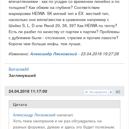
впечатлениями - как по усадке со временем линейно и по
толщине? Как обжим на глубине? Соответствие
маркировки HEIWA SK мягкий тип и EX жесткий тип,
насколько они мягки\жестки в сравнении например с
Шейко S, L, D или Ямой 20, 38, 39? Как HEIWA по теплу?
Есть ли разбег по качеству от партии к партии? Проблемы
с дубляжем были - отслоения, стрелки и прочие пакости?
Короче чем больше инфы, тем лучше.
Изменено:
Александр Лясковский
-
23.04.2018 19:27:28
ВиталикМ
Заглянувший
24.04.2018 11:17:00
#2
Это нравится
4
Цитата
Александр Лясковский
написал:
Хоть тема неопренов и не раз обсуждалась на
разных форумах, думаю и здесь это будет полезным.