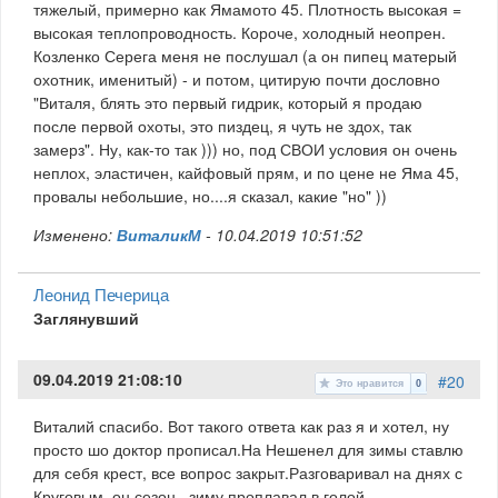
тяжелый, примерно как Ямамото 45. Плотность высокая =
высокая теплопроводность. Короче, холодный неопрен.
Козленко Серега меня не послушал (а он пипец матерый
охотник, именитый) - и потом, цитирую почти дословно
"Виталя, блять это первый гидрик, который я продаю
после первой охоты, это пиздец, я чуть не здох, так
замерз". Ну, как-то так ))) но, под СВОИ условия он очень
неплох, эластичен, кайфовый прям, и по цене не Яма 45,
провалы небольшие, но....я сказал, какие "но" ))
Изменено:
ВиталикМ
-
10.04.2019 10:51:52
Леонид Печерица
Заглянувший
09.04.2019 21:08:10
#20
Это нравится
0
Виталий спасибо. Вот такого ответа как раз я и хотел, ну
просто шо доктор прописал.На Нешенел для зимы ставлю
для себя крест, все вопрос закрыт.Разговаривал на днях с
Круговым, он сезон , зиму проплавал в голой