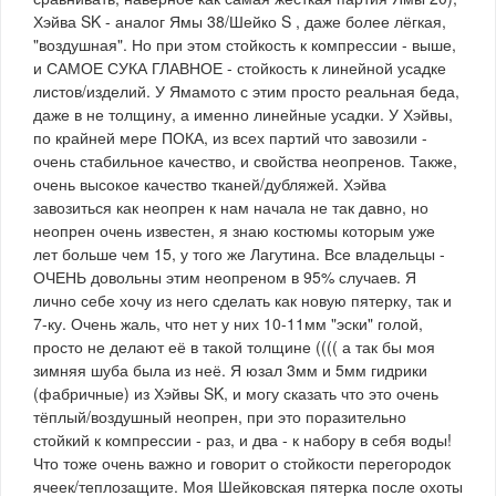
Хэйва SK - аналог Ямы 38/Шейко S , даже более лёгкая,
"воздушная". Но при этом стойкость к компрессии - выше,
и САМОЕ СУКА ГЛАВНОЕ - стойкость к линейной усадке
листов/изделий. У Ямамото с этим просто реальная беда,
даже в не толщину, а именно линейные усадки. У Хэйвы,
по крайней мере ПОКА, из всех партий что завозили -
очень стабильное качество, и свойства неопренов. Также,
очень высокое качество тканей/дубляжей. Хэйва
завозиться как неопрен к нам начала не так давно, но
неопрен очень известен, я знаю костюмы которым уже
лет больше чем 15, у того же Лагутина. Все владельцы -
ОЧЕНЬ довольны этим неопреном в 95% случаев. Я
лично себе хочу из него сделать как новую пятерку, так и
7-ку. Очень жаль, что нет у них 10-11мм "эски" голой,
просто не делают её в такой толщине (((( а так бы моя
зимняя шуба была из неё. Я юзал 3мм и 5мм гидрики
(фабричные) из Хэйвы SK, и могу сказать что это очень
тёплый/воздушный неопрен, при это поразительно
стойкий к компрессии - раз, и два - к набору в себя воды!
Что тоже очень важно и говорит о стойкости перегородок
ячеек/теплозащите. Моя Шейковская пятерка после охоты