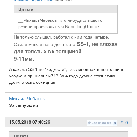
Цитата
__Михаил Чебаков кто нибудь слышал о
резине производителя NamLiongGroup?
Не только слышал, работал с ним года четыре.
SS-1, не плохая
Самая мягкая пена для г/к это
для толстых г/к толщиной
9-11мм.
А как эта SS-1 по "ходкости", т.е. линейной и по толщине
усадке и пр. нюансы??? За 4 года думаю статистика
должна быть солидная.
Михаил Чебаков
Заглянувший
15.05.2018 07:40:26
#10
Это нравится
0
Цитата