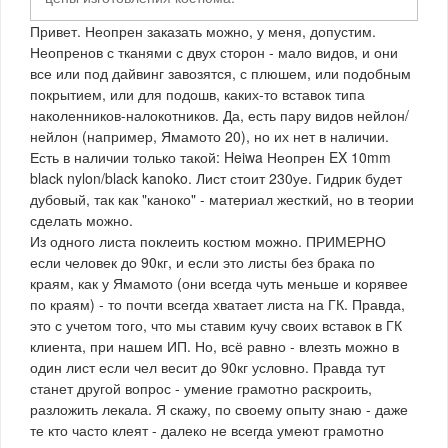
Привет. Неопрен заказать можно, у меня, допустим.
Неопренов с тканями с двух сторон - мало видов, и они
все или под дайвинг завозятся, с плюшем, или подобным
покрытием, или для подошв, каких-то вставок типа
наколенников-налокотников. Да, есть пару видов нейлон/
нейлон (например, Ямамото 20), но их нет в наличии.
Есть в наличии только такой: Heiwa Неопрен EX 10mm
black nylon/black kanoko. Лист стоит 230уе. Гидрик будет
дубовый, так как "каноко" - материал жесткий, но в теории
сделать можно.
Из одного листа поклеить костюм можно. ПРИМЕРНО
если человек до 90кг, и если это листы без брака по
краям, как у Ямамото (они всегда чуть меньше и корявее
по краям) - то почти всегда хватает листа на ГК. Правда,
это с учетом того, что мы ставим кучу своих вставок в ГК
клиента, при нашем ИП. Но, всё равно - влезть можно в
один лист если чел весит до 90кг условно. Правда тут
станет другой вопрос - умение грамотно раскроить,
разложить лекала. Я скажу, по своему опыту знаю - даже
те кто часто клеят - далеко не всегда умеют грамотно