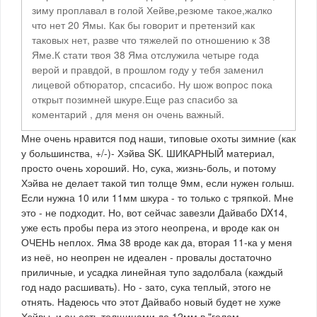
зиму проплавал в голой Хейве,резюме такое,жалко
что нет 20 Ямы. Как бы говорит и претензий как
таковых нет, разве что тяжелей по отношению к 38
Яме.К стати твоя 38 Яма отслужила четыре года
верой и правдой, в прошлом году у тебя заменил
лицевой обтюратор, спсасибо. Ну шож вопрос пока
открыт позимней шкуре.Еще раз спасибо за
коментарий , для меня он очень важный.
Мне очень нравится под наши, типовые охоты зимние (как
у большинства, +/-)- Хэйва SK. ШИКАРНЫЙ материал,
просто очень хороший. Но, сука, жизнь-боль, и потому
Хэйва не делает такой тип толще 9мм, если нужен голыш.
Если нужна 10 или 11мм шкура - то только с тряпкой. Мне
это - не подходит. Но, вот сейчас завезли Дайвабо DX14,
уже есть пробы пера из этого неопрена, и вроде как он
ОЧЕНЬ неплох. Яма 38 вроде как да, вторая 11-ка у меня
из неё, но неопрен не идеален - провалы достаточно
приличные, и усадка линейная тупо задолбала (каждый
год надо расшивать). Но - зато, сука теплый, этого не
отнять. Надеюсь что этот Дайвабо новый будет не хуже
Хэйвы, и он есть толщинами до 12мм в "голом