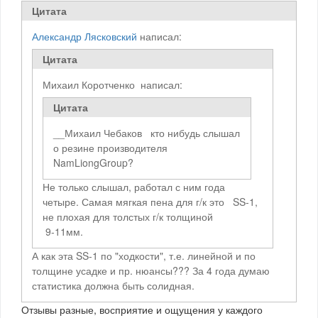
Цитата
Александр Лясковский
написал:
Цитата
Михаил Коротченко написал:
Цитата
__Михаил Чебаков кто нибудь слышал
о резине производителя
NamLiongGroup?
Не только слышал, работал с ним года
четыре. Самая мягкая пена для г/к это SS-1,
не плохая для толстых г/к толщиной
9-11мм.
А как эта SS-1 по "ходкости", т.е. линейной и по
толщине усадке и пр. нюансы??? За 4 года думаю
статистика должна быть солидная.
Отзывы разные, восприятие и ощущения у каждого