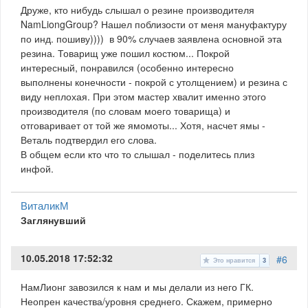
Друже, кто нибудь слышал о резине производителя
NamLiongGroup? Нашел поблизости от меня мануфактуру
по инд. пошиву)))) в 90% случаев заявлена основной эта
резина. Товарищ уже пошил костюм... Покрой
интересный, понравился (особенно интересно
выполнены конечности - покрой с утолщением) и резина с
виду неплохая. При этом мастер хвалит именно этого
производителя (по словам моего товарища) и
отговаривает от той же ямомоты... Хотя, насчет ямы -
Веталь подтвердил его слова.
В общем если кто что то слышал - поделитесь плиз
инфой.
ВиталикМ
Заглянувший
10.05.2018 17:52:32
#6
Это нравится
3
НамЛионг завозился к нам и мы делали из него ГК.
Неопрен качества/уровня среднего. Скажем, примерно