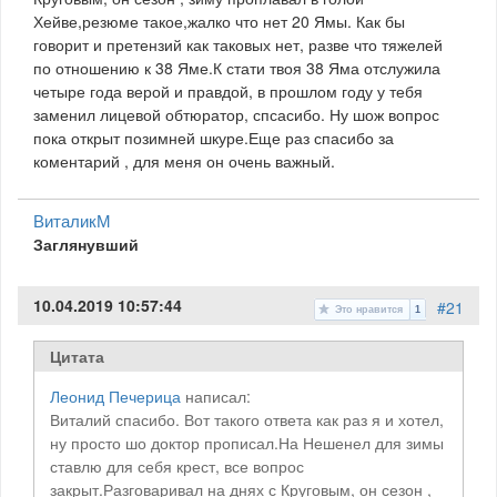
Хейве,резюме такое,жалко что нет 20 Ямы. Как бы
говорит и претензий как таковых нет, разве что тяжелей
по отношению к 38 Яме.К стати твоя 38 Яма отслужила
четыре года верой и правдой, в прошлом году у тебя
заменил лицевой обтюратор, спсасибо. Ну шож вопрос
пока открыт позимней шкуре.Еще раз спасибо за
коментарий , для меня он очень важный.
ВиталикМ
Заглянувший
10.04.2019 10:57:44
#21
Это нравится
1
Цитата
Леонид Печерица
написал:
Виталий спасибо. Вот такого ответа как раз я и хотел,
ну просто шо доктор прописал.На Нешенел для зимы
ставлю для себя крест, все вопрос
закрыт.Разговаривал на днях с Круговым, он сезон ,