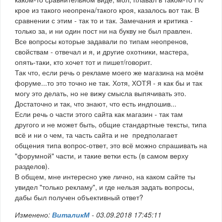
крое из такого неопрена/такого кроя, казалось вот так. В
сравнении с этим - так то и так. Замечания и критика -
только за, и ни один пост ни на букву не был правлен.
Все вопросы которые задавали по типам неопренов,
свойствам - отвечал и я, и другие охотники, мастера,
опять-таки, кто хочет тот и пишет/говорит.
Так что, если речь о рекламе моего же магазина на моём
форуме...то это точно не так. Хотя, ХОТЯ - я как бы и так
могу это делать, но не вижу смысла выпячивать это.
Достаточно и так, что знают, что есть индпошив...
Если речь о части этого сайта как магазин - так там
другого и не может быть, общие стандартные тексты, типа
всё и ни о чем, та часть сайта и не предполагает
общения типа вопрос-ответ, это всё можно спрашивать на
"форумной" части, и такие ветки есть (в самом верху
разделов).
В общем, мне интересно уже лично, на каком сайте ты
увидел "только рекламу", и где нельзя задать вопросы,
дабы был получен объективный ответ?
Изменено:
ВиталикМ
-
03.09.2018 17:45:11