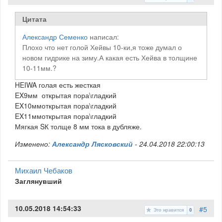
Цитата
Александр Семенко
написал:
Плохо что нет голой Хейвы 10-ки,я тоже думал о
новом гидрике на зиму.А какая есть Хейва в толщине
10-11мм.?
HEIWA голая есть жесткая
EX
9мм
открытая пора
\гладкий
EX
10мм
открытая пора
\гладкий
EX
11мм
открытая пора
\гладкий
Мягкая SК толще 8 мм тока в дубляже.
Изменено:
Александр Лясковский
-
24.04.2018 22:00:13
Михаил Чебаков
Заглянувший
10.05.2018 14:54:33
#5
Это нравится
0