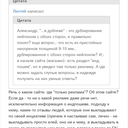
Цитата
Лентяй
написал:
Цитата
Александр, "...в дубляже" - это дублирование
нейлоном с обоих сторон, я правильно
понял? еще вопрос,- что есть из пристойных
неопренов толщиной 9-10 мм.,
дублированное с обоих сторон нейлоном? И,-
в начале сайта (магазин)- есть раздел "инд.
пошив", но я увидел там только рекламу. А где
можно задать глупые вопросы, в надежде
получить на них умные ответы?
Речь о каком сайте, где "только реклама"? Об этом сайте?
Если да - то ни о какой рекламе даже речи нет,
исключительно информация о индпошиве, подходу к
нему, какие-то отзывы людей, которые они выкладывают
по своей инциативе (причем я настаиваю сам, лично - не
выкладывать просто елей, оно ни к чему, а выкладывать в
каком-то сравнительном виде, мол, плавал в таком-то ГК/