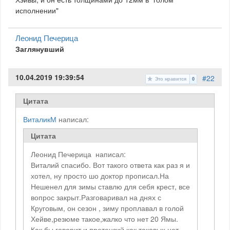
исполнении"
Леонид Печерица
Заглянувший
10.04.2019 19:39:54
#22
Это нравится
0
Цитата
ВиталикМ
написал:
Цитата
Леонид Печерица написал:
Виталий спасибо. Вот такого ответа как раз я и
хотел, ну просто шо доктор прописал.На
Нешенел для зимы ставлю для себя крест, все
вопрос закрыт.Разговаривал на днях с
Круговым, он сезон , зиму проплавал в голой
Хейве,резюме такое,жалко что нет 20 Ямы.
Как бы говорит и претензий как таковых нет,