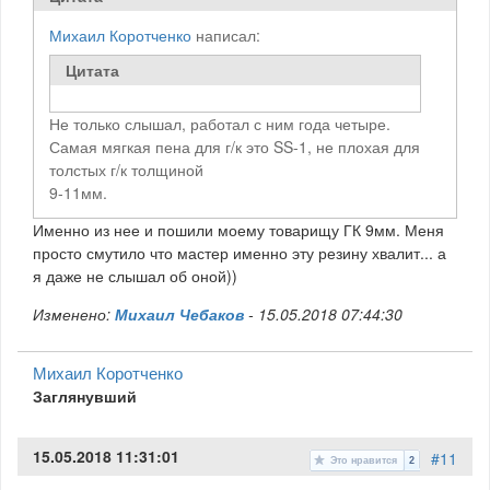
Михаил Коротченко
написал:
Цитата
Не только слышал, работал с ним года четыре.
Самая мягкая пена для г/к это SS-1, не плохая для
толстых г/к толщиной
9-11мм.
Именно из нее и пошили моему товарищу ГК 9мм. Меня
просто смутило что мастер именно эту резину хвалит... а
я даже не слышал об оной))
Изменено:
Михаил Чебаков
-
15.05.2018 07:44:30
Михаил Коротченко
Заглянувший
15.05.2018 11:31:01
#11
Это нравится
2