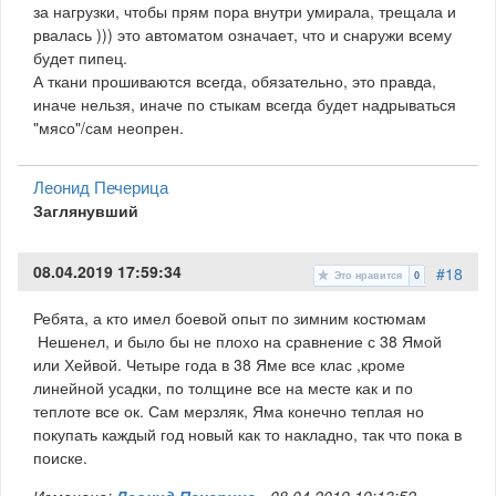
за нагрузки, чтобы прям пора внутри умирала, трещала и
рвалась ))) это автоматом означает, что и снаружи всему
будет пипец.
А ткани прошиваются всегда, обязательно, это правда,
иначе нельзя, иначе по стыкам всегда будет надрываться
"мясо"/сам неопрен.
Леонид Печерица
Заглянувший
08.04.2019 17:59:34
#18
Это нравится
0
Ребята, а кто имел боевой опыт по зимним костюмам
Нешенел, и было бы не плохо на сравнение с 38 Ямой
или Хейвой. Четыре года в 38 Яме все клас ,кроме
линейной усадки, по толщине все на месте как и по
теплоте все ок. Сам мерзляк, Яма конечно теплая но
покупать каждый год новый как то накладно, так что пока в
поиске.
Изменено:
Леонид Печерица
-
08.04.2019 19:13:52