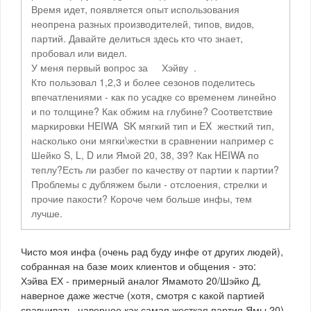
Время идет, появляется опыт использования
неопрена разных производителей, типов, видов,
партий. Давайте делиться здесь кто что знает,
пробовал или видел.
У меня первый вопрос за Хэйву .
Кто пользовал 1,2,3 и более сезонов поделитесь
впечатлениями - как по усадке со временем линейно
и по толщине? Как обжим на глубине? Соответствие
маркировки HEIWA SK мягкий тип и EX жесткий тип,
насколько они мягки\жестки в сравнении например с
Шейко S, L, D или Ямой 20, 38, 39? Как HEIWA по
теплу?Есть ли разбег по качеству от партии к партии?
Проблемы с дубляжем были - отслоения, стрелки и
прочие пакости? Короче чем больше инфы, тем
лучше.
Чисто моя инфа (очень рад буду инфе от других людей),
собранная на базе моих клиентов и общения - это:
Хэйва ЕХ - примерный аналог Ямамото 20/Шэйко Д,
наверное даже жестче (хотя, смотря с какой партией
сравнивать, наверное как самая жесткая партия Ямы 20),