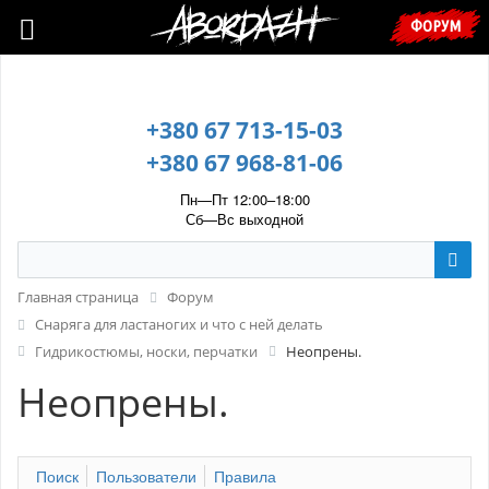
🇺🇦 У зв’язку з воєнним станом, прохання уточнювати ціну та
ФОРУМ
наявність у менеджера. 🇺🇦
+380 67 713-15-03
+380 67 968-81-06
Пн—Пт 12:00–18:00
Сб—Вс выходной
Главная страница
Форум
Cнаряга для ластаногих и что с ней делать
Гидрикостюмы, носки, перчатки
Неопрены.
Неопрены.
Поиск
Пользователи
Правила