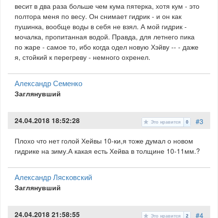
весит в два раза больше чем кума пятерка, хотя кум - это
полтора меня по весу. Он снимает гидрик - и он как
пушинка, вообще воды в себя не взял. А мой гидрик -
мочалка, пропитанная водой. Правда, для летнего пика
по жаре - самое то, ибо когда одел новую Хэйву -- - даже
я, стойкий к перегреву - немного охренел.
Александр Семенко
Заглянувший
24.04.2018 18:52:28
#3
Это нравится
0
Плохо что нет голой Хейвы 10-ки,я тоже думал о новом
гидрике на зиму.А какая есть Хейва в толщине 10-11мм.?
Александр Лясковский
Заглянувший
24.04.2018 21:58:55
#4
Это нравится
2