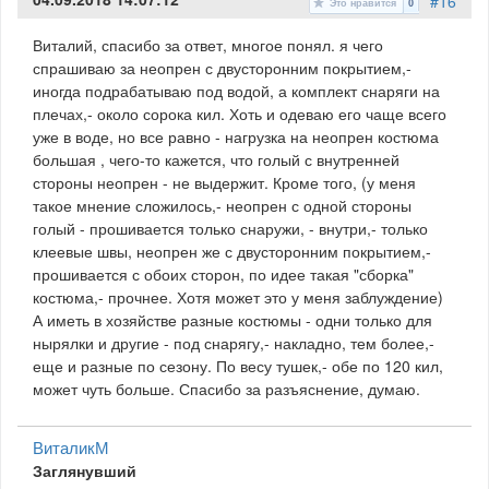
#16
Это нравится
0
Виталий, спасибо за ответ, многое понял. я чего
спрашиваю за неопрен с двусторонним покрытием,-
иногда подрабатываю под водой, а комплект снаряги на
плечах,- около сорока кил. Хоть и одеваю его чаще всего
уже в воде, но все равно - нагрузка на неопрен костюма
большая , чего-то кажется, что голый с внутренней
стороны неопрен - не выдержит. Кроме того, (у меня
такое мнение сложилось,- неопрен с одной стороны
голый - прошивается только снаружи, - внутри,- только
клеевые швы, неопрен же с двусторонним покрытием,-
прошивается с обоих сторон, по идее такая "сборка"
костюма,- прочнее. Хотя может это у меня заблуждение)
А иметь в хозяйстве разные костюмы - одни только для
нырялки и другие - под снарягу,- накладно, тем более,-
еще и разные по сезону. По весу тушек,- обе по 120 кил,
может чуть больше. Спасибо за разъяснение, думаю.
ВиталикМ
Заглянувший