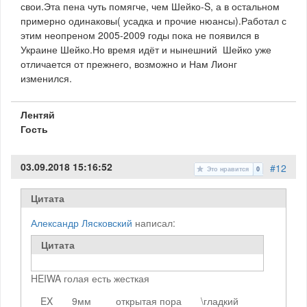
свои.Эта пена чуть помягче, чем Шейко-S, а в остальном
примерно одинаковы( усадка и прочие нюансы).Работал с
этим неопреном 2005-2009 годы пока не появился в
Украине Шейко.Но время идёт и нынешний Шейко уже
отличается от прежнего, возможно и Нам Лионг
изменился.
Лентяй
Гость
03.09.2018 15:16:52
#12
Это нравится
0
Цитата
Александр Лясковский
написал:
Цитата
HEIWA голая есть жесткая
EX
9мм
открытая пора
\гладкий