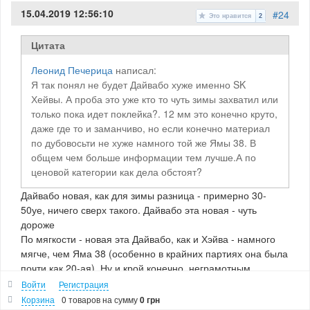
15.04.2019 12:56:10
#24
Это нравится
2
Цитата
Леонид Печерица
написал:
Я так понял не будет Дайвабо хуже именно SK
Хейвы. А проба это уже кто то чуть зимы захватил или
только пока идет поклейка?. 12 мм это конечно круто,
даже где то и заманчиво, но если конечно материал
по дубовосьти не хуже намного той же Ямы 38. В
общем чем больше информации тем лучше.А по
ценовой категории как дела обстоят?
Дайвабо новая, как для зимы разница - примерно 30-
50уе, ничего сверх такого. Дайвабо эта новая - чуть
дороже
По мягкости - новая эта Дайвабо, как и Хэйва - намного
мягче, чем Яма 38 (особенно в крайних партиях она была
почти как 20-ая). Ну и крой конечно, неграмотным
подходом к поклейке - можно сделать так, что человек
Войти
Регистрация
тупо охренеет от того, какой скафандр он получил по
Корзина
0 товаров
на сумму
0 грн