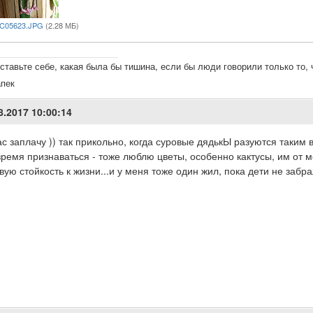
C05623.JPG
(2.28 МБ)
ставьте себе, какая была бы тишина, если бы люди говорили только то,
апек
8.2017 10:00:14
с заплачу )) так прикольно, когда суровые дядькЫ разуются таким 
время признаваться - тоже люблю цветы, особенно кактусы, им от м
вую стойкость к жизни...и у меня тоже один жил, пока дети не забр