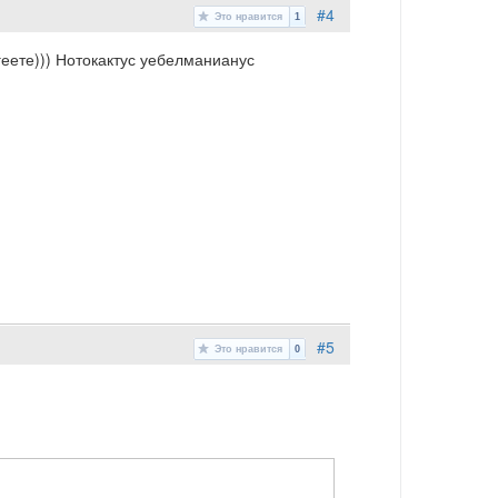
#4
Это нравится
1
геете))) Нотокактус уебелманианус
#5
Это нравится
0