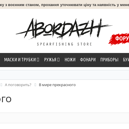
язку з воєнним станом, прохання уточнювати ціну та наявність у мене
ФОР
МАСКИ И ТРУБКИ
РУЖЬЯ
НОЖИ
ФОНАРИ
ПРИБОРЫ
БУ
А поговорить?
В мире прекрасного
ого