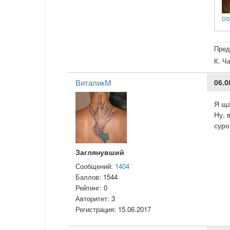
DS
Пред
К. Ч
ВиталикМ
06.0
Я ща
Ну, 
суро
Заглянувший
Сообщений:
1404
Баллов:
1544
Рейтинг:
0
Авторитет:
3
Регистрация:
15.06.2017