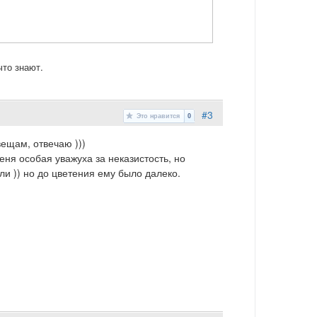
 что знают.
#3
Это нравится
0
вещам, отвечаю )))
еня особая уважуха за неказистость, но
али )) но до цветения ему было далеко.