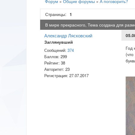
Форум
»
Общие форумы
»
А поговорить?
Страницы:
1
В мире прекрасного, Тема создана для разм
Александр Лясковский
05.0
Заглянувший
Год 
Сообщений:
374
(что
Баллов:
299
букв
Рейтинг:
38
Авторитет:
23
Регистрация:
27.07.2017