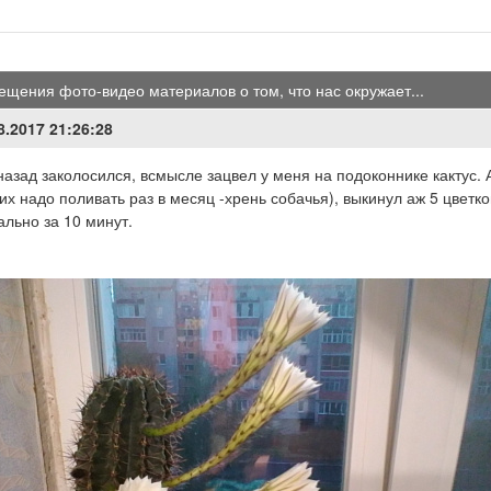
ещения фото-видео материалов о том, что нас окружает...
8.2017 21:26:28
назад заколосился, всмысле зацвел у меня на подоконнике кактус. А
 их надо поливать раз в месяц -хрень собачья), выкинул аж 5 цветк
ально за 10 минут.