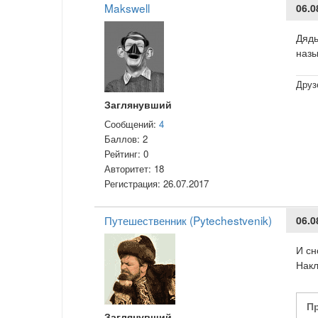
Makswell
06.0
Дядь
назы
Друз
Заглянувший
Сообщений:
4
Баллов:
2
Рейтинг:
0
Авторитет:
18
Регистрация:
26.07.2017
Путешественник (Pytechestvenik)
06.0
И сн
Накл
П
Заглянувший