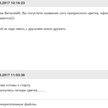
8.2017 10:16:23
ка ВиталикМ, Вы погуглите название сего прекрасного цветка, офи
вается)))
ей не надо иметь,с друзьями нужно дружить.
8.2017 11:03:36
ова готовы к старту.
юнулись четыре цветка........
рикрепленные файлы