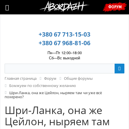
🇺🇦 У зв’язку з воєнним станом, прохання уточнювати ціну та
ФОРУМ
наявність у менеджера. 🇺🇦
+380 67 713-15-03
+380 67 968-81-06
Пн—Пт 12:00–18:00
Сб—Вс выходной
Главная страница
Форум
Общие форумы
Бомжуем по собственному желанию
Шри-Ланка, она же Цейлон, ныряем там чи уже всё
похерено?
Шри-Ланка, она же
Цейлон, ныряем там