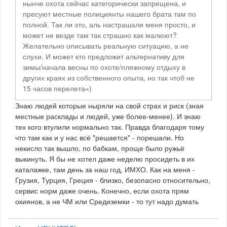
нынче охота сейчас категорически запрещена, и
пресуют местные полициянты нашего брата там по
полной. Так ли это, аль настрашали меня просто, и
может не везде там так страшно как малюют?
Желательно описывать реальную ситуацию, а не
слухи. И может кто предложит альтернативу для
зимы/начала весны по охоте/пляжному отдыху в
других краях из собственного опыта, но так чтоб не
15 часов перелета=)
Знаю людей которые ныряли на свой страх и риск (зная
местные расклады и людей, уже более-менее). И знаю
тех кого втулили нормально так. Правда благодаря тому
что там как и у нас всё "решается" - порешали. Но
некисло так вышло, по бабкам, проще было ружьё
выкинуть. Я бы не хотел даже неделю просидеть в их
каталажке, там день за наш год, ИМХО. Как на меня -
Грузия, Турция, Греция - близко, безопасно относительно,
сервис норм даже очень. Конечно, если охота прям
окиянов, а не ЧМ или Средиземки - то тут надо думать