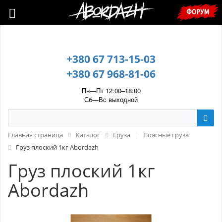
🇺🇦 У зв’язку з воєнним станом, прохання уточнювати ціну та
ФОРУМ
наявність у менеджера. 🇺🇦
+380 67 713-15-03
+380 67 968-81-06
Пн—Пт 12:00–18:00
Сб—Вс выходной
Главная страница
Каталог
Груза
Поясные груза
Груз плоский 1кг Abordazh
Груз плоский 1кг
Abordazh