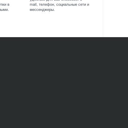
пки в
mail, телефон, социальные сети и
ными.
мессенджеры.