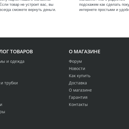
Если товар не устроит вас, вы
подскажем как сделать поку
всегда сможете вернуть деньги.
интернете простыми и удоб
ЛОГ ТОВАРОВ
О МАГАЗИНЕ
мы и одежда
Форум
Новости
Как купить
 и трубки
Доставка
О магазине
Гарантия
и
Контакты
ры