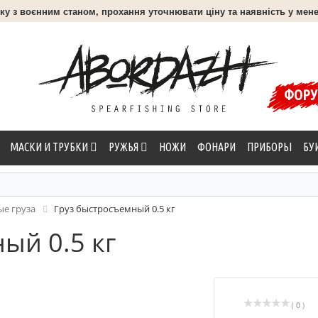
язку з воєнним станом, прохання уточнювати ціну та наявність у мене
ФОР
МАСКИ И ТРУБКИ
РУЖЬЯ
НОЖИ
ФОНАРИ
ПРИБОРЫ
БУ
ые груза
Груз быстросъемный 0.5 кг
ый 0.5 кг
( 0 )