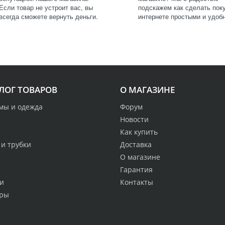
Если товар не устроит вас, вы
подскажем как сделать поку
всегда сможете вернуть деньги.
интернете простыми и удоб
ЛОГ ТОВАРОВ
О МАГАЗИНЕ
мы и одежда
Форум
Новости
Как купить
 и трубки
Доставка
О магазине
Гарантия
и
Контакты
ры