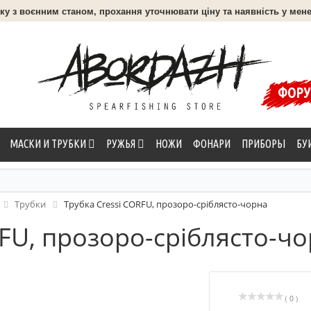
язку з воєнним станом, прохання уточнювати ціну та наявність у мене
ФОР
МАСКИ И ТРУБКИ
РУЖЬЯ
НОЖИ
ФОНАРИ
ПРИБОРЫ
БУ
Трубки
Трубка Cressi CORFU, прозоро-сріблясто-чорна
RFU, прозоро-сріблясто-ч
( 0 )