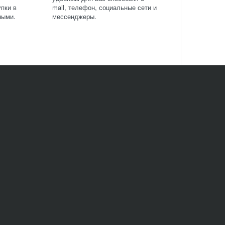
пки в
mail, телефон, социальные сети и
ными.
мессенджеры.