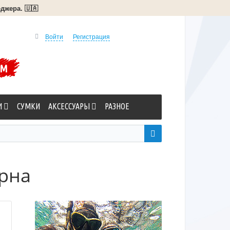
джера. 🇺🇦
Войти
Регистрация
УМ
И
СУМКИ
АКСЕССУАРЫ
РАЗНОЕ
орна