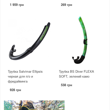
1 959 грн
269 грн
Трубка Salvimar Ellipsis
Трубка BS Diver FLEXA
черная для п/о и
SOFT, зелений камо
фридайвинга
538 грн
928 грн