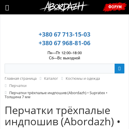
🇺🇦 У зв’язку з воєнним станом, прохання уточнювати ціну та
ФОРУМ
наявність у менеджера. 🇺🇦
+380 67 713-15-03
+380 67 968-81-06
Пн—Пт 12:00–18:00
Сб—Вс выходной
Главная страница
Каталог
Костюмы и одежда
Перчатки
Перчатки трёхпалые индпошив (Abordazh) • Supratex •
Толщина 7 мм
Перчатки трёхпалые
индпошив (Abordazh) •