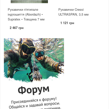
Рукавички п'ятипале
Рукавички Cressi
індпошиття (Abordazh) •
ULTRASPAN, 3,5 мм
Supratex • Товщина 7 мм
1 121 грн
2 467 грн