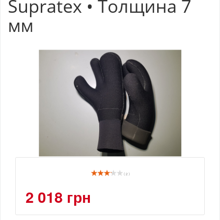
Supratex • Толщина 7
мм
( 2 )
2 018 грн