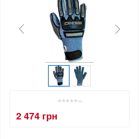
( 0 )
2 474 грн