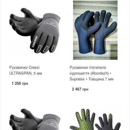
Рукавички Cressi
Рукавички п'ятипале
ULTRASPAN, 5 мм
індпошиття (Abordazh) •
Supratex • Товщина 7 мм
1 256 грн
2 467 грн