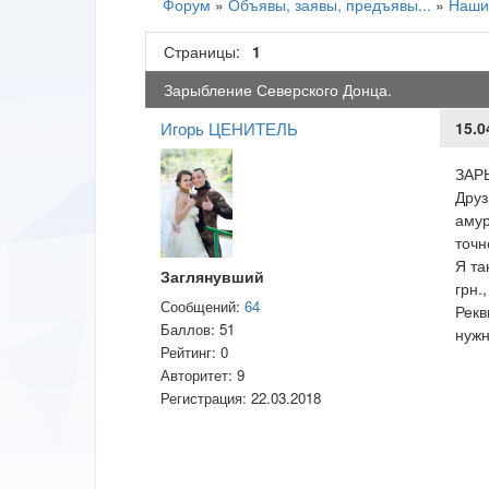
Форум
»
Объявы, заявы, предъявы...
»
Наши
Страницы:
1
Зарыбление Северского Донца.
Игорь ЦЕНИТЕЛЬ
15.0
ЗАРЫ
Друз
амур
точн
Я та
Заглянувший
грн.
Сообщений:
64
Рекв
Баллов:
51
нуж
Рейтинг:
0
Авторитет:
9
Регистрация:
22.03.2018