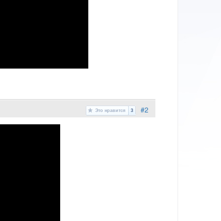
#2
Это нравится
3