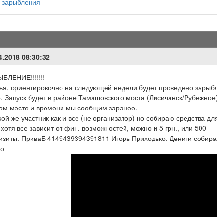
 зарыбления
4.2018 08:30:32
БЛЕНИЕ!!!!!!!
ья, ориентировочно на следующей недели будет проведено зарыб
. Запуск будет в районе Тамашовского моста (Лисичанск/Рубежное)
ом месте и времени мы сообщим заранее.
кой же участник как и все (не организатор) но собираю средства д
, хотя все зависит от фин. возможностей, можно и 5 грн., или 500
изиты. ПриваБ 4149439394391811 Игорь Приходько. Дениги собира
но