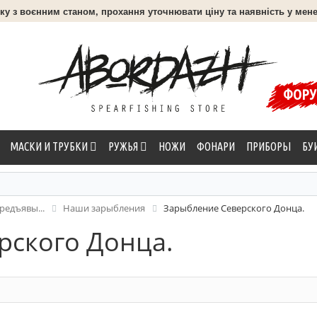
язку з воєнним станом, прохання уточнювати ціну та наявність у мене
ФОР
МАСКИ И ТРУБКИ
РУЖЬЯ
НОЖИ
ФОНАРИ
ПРИБОРЫ
БУ
редъявы...
Наши зарыбления
Зарыбление Северского Донца.
рского Донца.