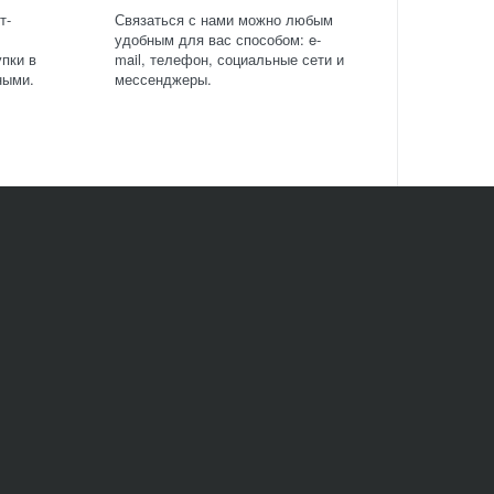
т-
Связаться с нами можно любым
удобным для вас способом: e-
пки в
mail, телефон, социальные сети и
ными.
мессенджеры.