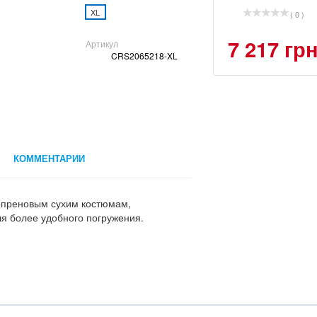
XL
( 0 )
7 217 гр
Артикул
CRS2065218-XL
КОММЕНТАРИИ
еопреновым сухим костюмам,
я более удобного погружения.