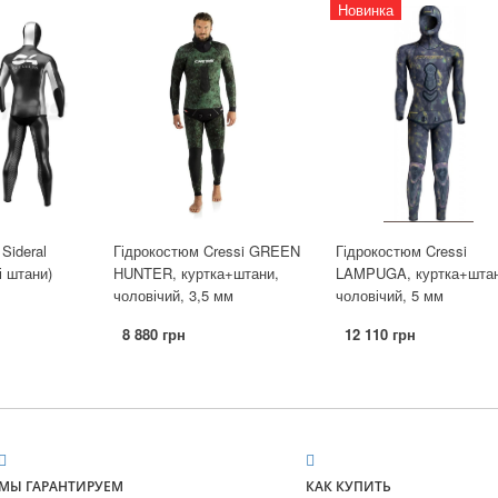
Новинка
Sideral
Гідрокостюм Cressi GREEN
Гідрокостюм Cressi
і штани)
HUNTER, куртка+штани,
LAMPUGA, куртка+штан
чоловічий, 3,5 мм
чоловічий, 5 мм
8 880 грн
12 110 грн
МЫ ГАРАНТИРУЕМ
КАК КУПИТЬ