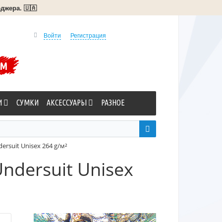
джера. 🇺🇦
Войти
Регистрация
УМ
И
СУМКИ
АКСЕССУАРЫ
РАЗНОЕ
ersuit Unisex 264 g/м²
ndersuit Unisex