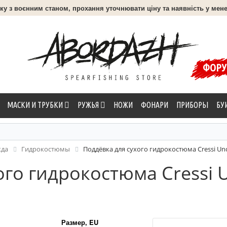
язку з воєнним станом, прохання уточнювати ціну та наявність у мене
ФОР
МАСКИ И ТРУБКИ
РУЖЬЯ
НОЖИ
ФОНАРИ
ПРИБОРЫ
БУ
жда
Гидрокостюмы
Поддёвка для сухого гидрокостюма Cressi Und
го гидрокостюма Cressi U
Размер, EU