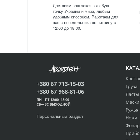
Доставим ваш заказ в любую
точку Украины и мира, любым
удобным способом. Работаем для
вас с понедельника по пятницу с
12:00 до 18:00.
КАТА
Костю
+380 67 713-15-03
Груза
+380 67 968-81-06
Ласты
ПН—ПТ 12:00–18:00
Маски
СБ—ВС ВЫХОДНОЙ
Ружья
Персональный раздел
Ножи
Фонар
Прибо