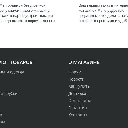
Мы гордимся безупречной
Ваш первый заказ в интерне
репутацией нашего магазина.
магазине? Мы с радостью
Если товар не устроит вас, вы
подскажем как сделать поку
всегда сможете вернуть деньги.
интернете простыми и удоб
ЛОГ ТОВАРОВ
О МАГАЗИНЕ
мы и одежда
Форум
Новости
Как купить
 и трубки
Доставка
О магазине
Гарантия
и
Контакты
ры