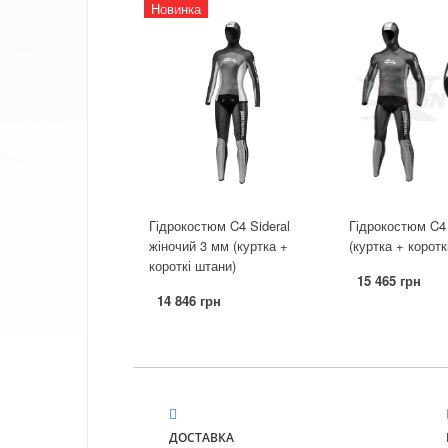
Новинка
Гідрокостюм C4 Sideral
Гідрокостюм C4 
жіночий 3 мм (куртка +
(куртка + коротк
короткі штани)
15 465 грн
14 846 грн
ДОСТАВКА