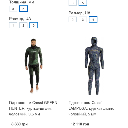
Толщина, мм
3
5
3
5
Размер, UA
Размер, UA
2
3
4
1
2
3
Гідрокостюм Cressi GREEN
Гідрокостюм Cressi
HUNTER, куртка+штани,
LAMPUGA, куртка+штани,
чоловічий, 3,5 мм
чоловічий, 5 мм
8 880 грн
12 110 грн