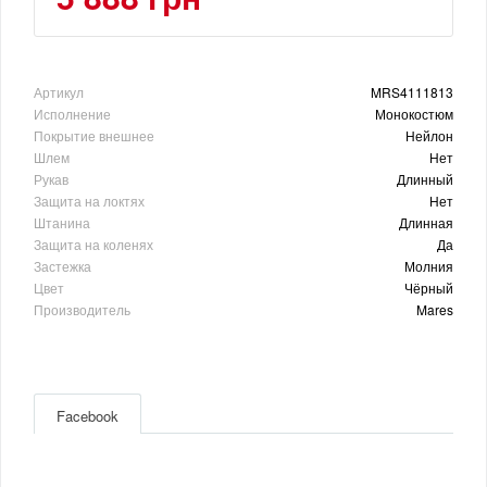
Артикул
MRS4111813
Исполнение
Монокостюм
Покрытие внешнее
Нейлон
Шлем
Нет
Рукав
Длинный
Защита на локтях
Нет
Штанина
Длинная
Защита на коленях
Да
Застежка
Молния
Цвет
Чёрный
Производитель
Mares
Facebook