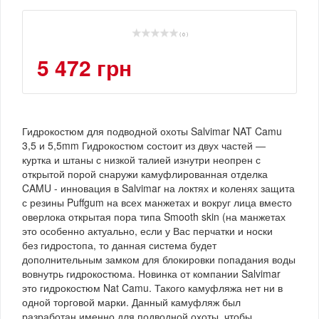
( 0 )
5 472 грн
Гидрокостюм для подводной охоты Salvimar NAT Camu
3,5 и 5,5mm Гидрокостюм состоит из двух частей ―
куртка и штаны с низкой талией изнутри неопрен с
открытой порой снаружи камуфлированная отделка
CAMU - инновация в Salvimar на локтях и коленях защита
с резины Puffgum на всех манжетах и вокруг лица вместо
оверлока открытая пора типа Smooth skin (на манжетах
это особенно актуально, если у Вас перчатки и носки
без гидростопа, то данная система будет
дополнительным замком для блокировки попадания воды
вовнутрь гидрокостюма. Новинка от компании Salvimar
это гидрокостюм Nat Camu. Такого камуфляжа нет ни в
одной торговой марки. Данный камуфляж был
разработан именно для подводной охоты, чтобы