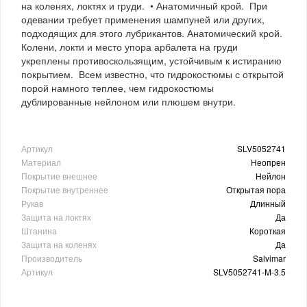
на коленях, локтях и груди. • Анатомичный крой. При
одевании требует применения шампуней или других,
подходящих для этого лубрикантов. Анатомический крой.
Колени, локти и место упора арбалета на груди
укреплены противоскользящим, устойчивым к истиранию
покрытием. Всем известно, что гидрокостюмы с открытой
порой намного теплее, чем гидрокостюмы
дублированные нейлоном или плюшем внутри.
Артикул
SLV5052741
Материал
Неопрен
Покрытие внешнее
Нейлон
Покрытие внутреннее
Открытая пора
Рукав
Длинный
Защита на локтях
Да
Штанина
Короткая
Защита на коленях
Да
Производитель
Salvimar
Артикул
SLV5052741-M-3.5