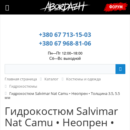
🇺🇦 У зв’язку з воєнним станом, прохання уточнювати ціну та
ФОРУМ
наявність у менеджера. 🇺🇦
+380 67 713-15-03
+380 67 968-81-06
Пн—Пт 12:00–18:00
Сб—Вс выходной
Главная страница
Каталог
Костюмы и одежда
Гидрокостюмы
Гидрокостюм Salvimar Nat Camu • Неопрен • Толщина 3.5, 5.5
мм
Гидрокостюм Salvimar
Nat Camu • Неопрен •