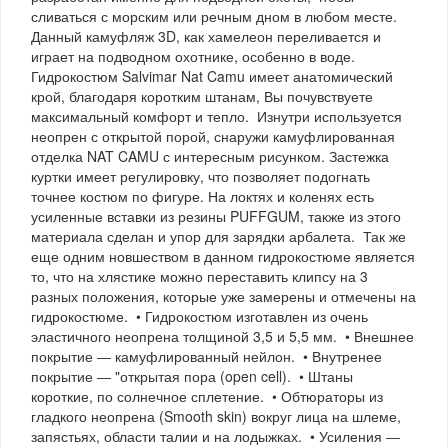
сливаться с морским или речным дном в любом месте.
Данный камуфляж 3D, как хамелеон переливается и
играет на подводном охотнике, особенно в воде.
Гидрокостюм Salvimar Nat Camu имеет анатомический
крой, благодаря коротким штанам, Вы почувствуете
максимальный комфорт и тепло. Изнутри используется
неопрен с открытой порой, снаружи камуфлированная
отделка NAT CAMU с интересным рисунком. Застежка
куртки имеет регулировку, что позволяет подогнать
точнее костюм по фигуре. На локтях и коленях есть
усиленные вставки из резины PUFFGUM, также из этого
материала сделан и упор для зарядки арбалета. Так же
еще одним новшеством в данном гидрокостюме является
то, что на хлястике можно переставить клипсу на 3
разных положения, которые уже замерены и отмечены на
гидрокостюме. • Гидрокостюм изготавлен из очень
эластичного неопрена толщиной 3,5 и 5,5 мм. • Внешнее
покрытие ― камуфлированный нейлон. • Внутренее
покрытие ― "открытая пора (open cell). • Штаны
короткие, по солнечное сплетение. • Обтюраторы из
гладкого неопрена (Smooth skin) вокруг лица на шлеме,
запястьях, области талии и на лодыжках. • Усиления ―