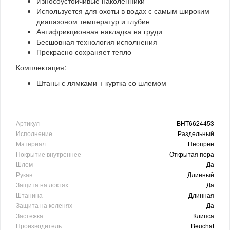
Износоустойчивые наколенники
Используется для охоты в водах с самым широким
диапазоном температур и глубин
Антифрикционная накладка на груди
Бесшовная технология исполнения
Прекрасно сохраняет тепло
Комплектация:
Штаны с лямками + куртка со шлемом
Артикул
BHT6624453
Исполнение
Раздельный
Материал
Неопрен
Покрытие внутреннее
Открытая пора
Шлем
Да
Рукав
Длинный
Защита на локтях
Да
Штанина
Длинная
Защита на коленях
Да
Застежка
Клипса
Производитель
Beuchat