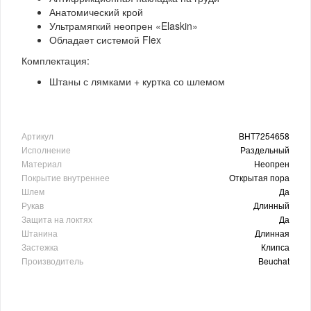
Анатомический крой
Ультрамягкий неопрен «Elaskin»
Обладает системой Flex
Комплектация:
Штаны с лямками + куртка со шлемом
Артикул
BHT7254658
Исполнение
Раздельный
Материал
Неопрен
Покрытие внутреннее
Открытая пора
Шлем
Да
Рукав
Длинный
Защита на локтях
Да
Штанина
Длинная
Застежка
Клипса
Производитель
Beuchat