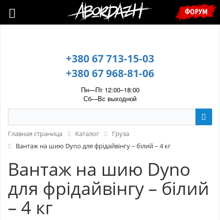
🇺🇦 У зв’язку з воєнним станом, прохання уточнювати ціну та
ФОРУМ
наявність у менеджера. 🇺🇦
+380 67 713-15-03
+380 67 968-81-06
Пн—Пт 12:00–18:00
Сб—Вс выходной
Главная страница
Каталог
Груза
Вантаж на шию Dyno для фрідайвінгу – білий – 4 кг
Вантаж на шию Dyno
для фрідайвінгу – білий
– 4 кг