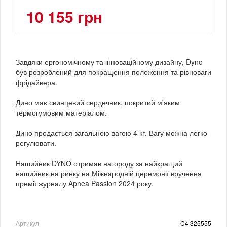
10 155 грн
Завдяки ергономічному та інноваційному дизайну, Dyno
був розроблений для покращення положення та рівноваги
фрідайвера.
Дино має свинцевий сердечник, покритий м'яким
термогумовим матеріалом.
Дино продається загальною вагою 4 кг. Вагу можна легко
регулювати.
Нашийник DYNO отримав нагороду за найкращий
нашийник на ринку на Міжнародній церемонії вручення
премії журналу Apnea Passion 2024 року.
Артикул
C4 325555