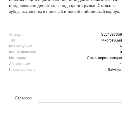
предназначен для стрелы подводного ружья. Стальные
зубцы вставлены в прочный и легкий нейлоновый корпус.
Артикул
SLV4687359
Тип
Многозубый
Кол-во зубьев
4
Кол-во флажков
0
Материал
Сталь нержавеющая
Диаметр, мм
4
Производитель
Salvimar
Facebook