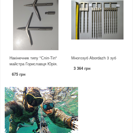
Накінечник типу "Сліп-Тіп"
Многозуб Abordazh 3 зуб
майстра Гориславця Юрія.
3 364 грн
675 грн