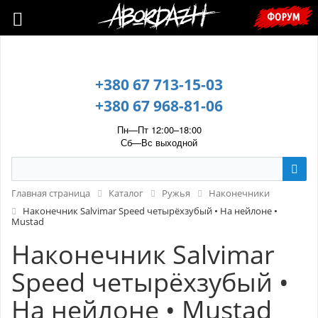
🇺🇦 У зв’язку з воєнним станом, прохання уточнювати ціну та
ФОРУМ
наявність у менеджера. 🇺🇦
+380 67 713-15-03
+380 67 968-81-06
Пн—Пт 12:00–18:00
Сб—Вс выходной
Главная страница
Каталог
Ружья
Наконечники
Наконечник Salvimar Speed четырёхзубый • На нейлоне •
Mustad
Наконечник Salvimar
Speed четырёхзубый •
На нейлоне • Mustad