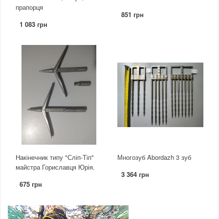
прапорця
851 грн
1 083 грн
Накінечник типу "Сліп-Тіп"
Многозуб Abordazh 3 зуб
майстра Гориславця Юрія.
3 364 грн
675 грн