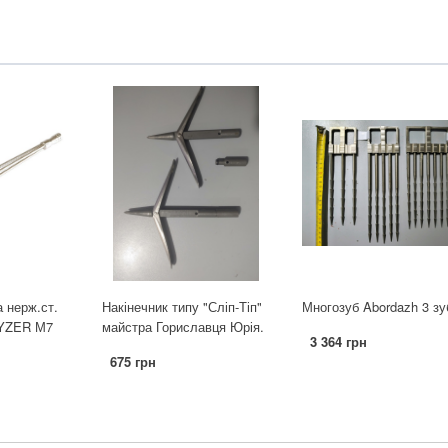
 нерж.ст.
Накінечник типу "Сліп-Тіп"
Многозуб Abordazh 3 зу
LYZER М7
майстра Гориславця Юрія.
3 364 грн
675 грн