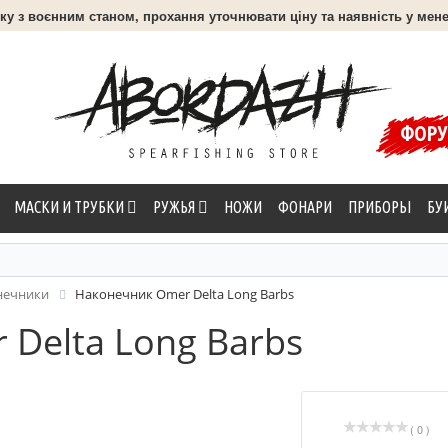
язку з воєнним станом, прохання уточнювати ціну та наявність у мене
ФОР
МАСКИ И ТРУБКИ
РУЖЬЯ
НОЖИ
ФОНАРИ
ПРИБОРЫ
БУ
нечники
Наконечник Omer Delta Long Barbs
Delta Long Barbs
( 0 )