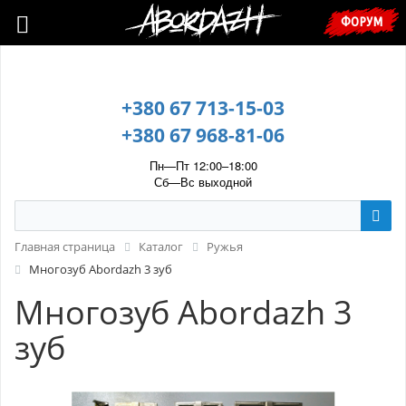
🇺🇦 У зв’язку з воєнним станом, прохання уточнювати ціну та
ФОРУМ
наявність у менеджера. 🇺🇦
+380 67 713-15-03
+380 67 968-81-06
Пн—Пт 12:00–18:00
Сб—Вс выходной
Главная страница
Каталог
Ружья
Многозуб Abordazh 3 зуб
Многозуб Abordazh 3
зуб