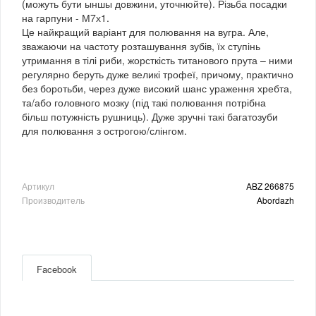
(можуть бути ыншы довжини, уточнюйте). Різьба посадки
на гарпуни - М7х1.
Це найкращий варіант для полювання на вугра. Але,
зважаючи на частоту розташування зубів, їх ступінь
утримання в тілі риби, жорсткість титанового прута – ними
регулярно беруть дуже великі трофеї, причому, практично
без боротьби, через дуже високий шанс ураження хребта,
та/або головного мозку (під такі полювання потрібна
більш потужність рушниць). Дуже зручні такі багатозуби
для полювання з острогою/слінгом.
Артикул
ABZ 266875
Производитель
Abordazh
Facebook