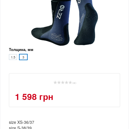
Толщина, мм
1.5
3
( 0 )
1 598 грн
size XS-36/37
size S-38/39