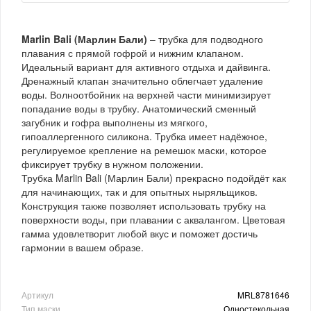
Marlin Bali (Марлин Бали)
– трубка для подводного
плавания с прямой гофрой и нижним клапаном.
Идеальный вариант для активного отдыха и дайвинга.
Дренажный клапан значительно облегчает удаление
воды. Волноотбойник на верхней части минимизирует
попадание воды в трубку. Анатомический сменный
загубник и гофра выполнены из мягкого,
гипоаллергенного силикона. Трубка имеет надёжное,
регулируемое крепление на ремешок маски, которое
фиксирует трубку в нужном положении.
Трубка Marlin Bali (Марлин Бали) прекрасно подойдёт как
для начинающих, так и для опытных ныряльщиков.
Конструкция также позволяет использовать трубку на
поверхности воды, при плавании с аквалангом. Цветовая
гамма удовлетворит любой вкус и поможет достичь
гармонии в вашем образе.
Артикул
MRL8781646
Тип маски
Одностекольная