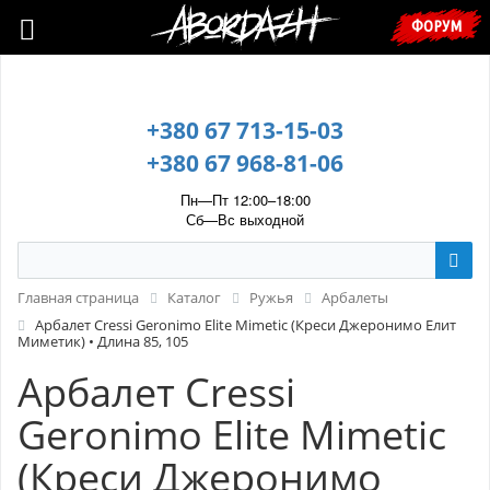
🇺🇦 У зв’язку з воєнним станом, прохання уточнювати ціну та
ФОРУМ
наявність у менеджера. 🇺🇦
+380 67 713-15-03
+380 67 968-81-06
Пн—Пт 12:00–18:00
Сб—Вс выходной
Главная страница
Каталог
Ружья
Арбалеты
Арбалет Cressi Geronimo Elite Mimetic (Креси Джеронимо Елит
Миметик) • Длина 85, 105
Арбалет Cressi
Geronimo Elite Mimetic
(Креси Джеронимо