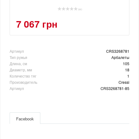
( 0 )
7 067 грн
Артикул
CRS3268781
Тип ружья
Арбалеты
Длина, см
105
Диаметр, мм
18
Количество тяг
1
Производитель
Cressi
Артикул
CRS3268781-85
Facebook