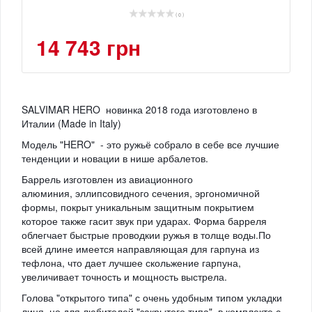
( 0 )
14 743 грн
SALVIMAR HERO н
овинка 2018 года изготовлено в
Италии (Made in Italy)
Модель "HERO" - это ружьё собрало в себе все лучшие
тенденции и новации в нише арбалетов.
Баррель
изготовлен из авиационного
алюминия, эллипсовидного сечения, э
ргономичной
формы,
покрыт уникальным защитным покрытием
которое также гасит звук при ударах. Форма барреля
облегчает быстрые проводкии ружья в толще воды.
По
всей длине имеется направляющая для гарпуна из
тефлона,
что дает лучшее скольжение гарпуна,
увеличивает точность и мощность выстрела.
Голова "открытого типа" с очень удобным типом укладки
линя, но для любителей "закрытого типа" в комплекте с