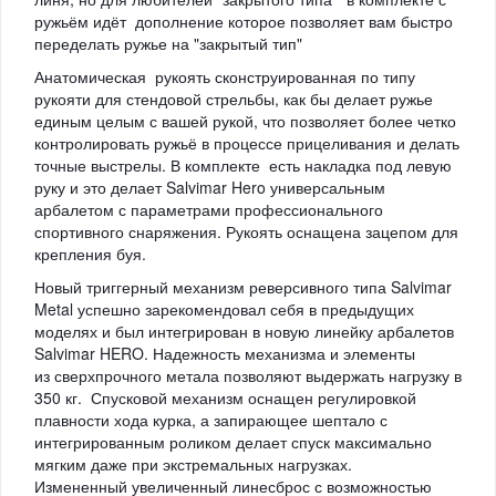
ружьём идёт дополнение которое позволяет вам быстро
переделать ружье на "закрытый тип"
Анатомическая
рукоять сконструированная по типу
рукояти для стендовой стрельбы, как бы делает ружье
единым целым с вашей рукой, что позволяет более четко
контролировать ружьё в процессе прицеливания и делать
точные выстрелы. В комплекте есть накладка под левую
руку и это делает Salvimar Hero универсальным
арбалетом с параметрами профессионального
спортивного снаряжения. Рукоять оснащена зацепом для
крепления буя.
Новый триггерный механизм реверсивного типа Salvimar
Metal успешно зарекомендовал себя в предыдущих
моделях и был интегрирован в новую линейку арбалетов
Salvimar HERO. Надежность механизма и элементы
из сверхпрочного метала позволяют выдержать нагрузку в
350 кг. Спусковой механизм оснащен регулировкой
плавности хода курка, а запирающее шептало с
интегрированным роликом делает спуск максимально
мягким даже при экстремальных нагрузках.
Измененный увеличенный линесброс с возможностью