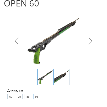
OPEN 60
Длина, см
60
75
85
95