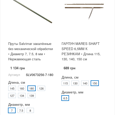
Пруты Salvimar закалённые
ГАРПУН MARES SHAFT
без механической обработки
SPEED 6,5MM К
• Диаметр 7, 7.5, 8 мм •
РЕЗИНКАМ • Длина 115,
Нержавеющая сталь
130, 140, 150 см
1 134 грн
689 грн
Артикул
SLV0673256-7-180
Длина, см
Длина, см
115
130
140
150
145
160
180
126
Диаметр, мм
127
134
139
6.5
Диаметр, мм
7
7.5
8