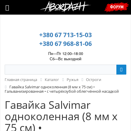
🇺🇦 У зв’язку з воєнним станом, прохання уточнювати ціну та
ФОРУМ
наявність у менеджера. 🇺🇦
+380 67 713-15-03
+380 67 968-81-06
Пн—Пт 12:00–18:00
Сб—Вс выходной
Главная страница
Каталог
Ружья
Остроги
Гавайка Salvimar одноколенная (8 мм x 75 см) •
Гальванизированная • с четырёхзубой облегчённой насадкой
Гавайка Salvimar
одноколенная (8 мм x
75 см) •