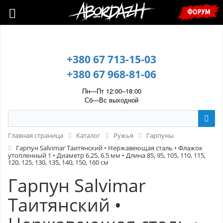
🇺🇦 У зв’язку з воєнним станом, прохання уточнювати ціну та
ФОРУМ
наявність у менеджера. 🇺🇦
+380 67 713-15-03
+380 67 968-81-06
Пн—Пт 12:00–18:00
Сб—Вс выходной
Главная страница
Каталог
Ружья
Гарпуны
Гарпун Salvimar Таитянский • Нержавеющая сталь • Флажок
утопленный 1 • Диаметр 6.25, 6.5 мм • Длина 85, 95, 105, 110, 115,
120, 125, 130, 135, 140, 150, 160 см
Гарпун Salvimar
Таитянский •