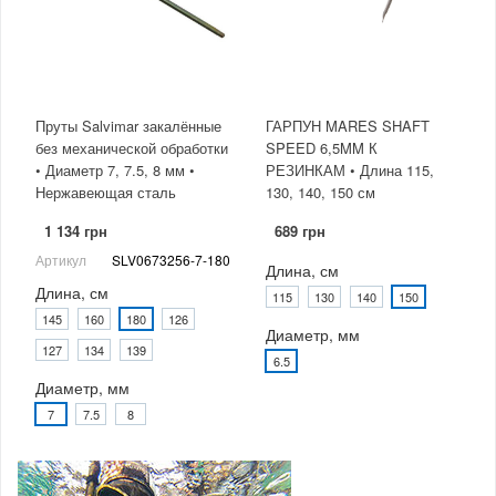
Пруты Salvimar закалённые
ГАРПУН MARES SHAFT
без механической обработки
SPEED 6,5MM К
• Диаметр 7, 7.5, 8 мм •
РЕЗИНКАМ • Длина 115,
Нержавеющая сталь
130, 140, 150 см
1 134 грн
689 грн
Артикул
SLV0673256-7-180
Длина, см
Длина, см
115
130
140
150
145
160
180
126
Диаметр, мм
127
134
139
6.5
Диаметр, мм
7
7.5
8