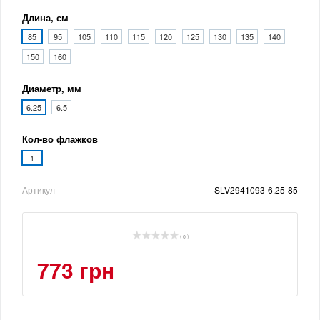
Длина, см
85
95
105
110
115
120
125
130
135
140
150
160
Диаметр, мм
6.25
6.5
Кол-во флажков
1
Артикул
SLV2941093-6.25-85
( 0 )
773 грн