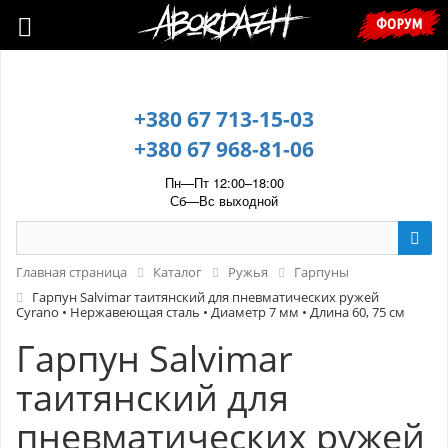
🇺🇦 У зв’язку з воєнним станом, прохання уточнювати ціну та
ФОРУМ
наявність у менеджера. 🇺🇦
+380 67 713-15-03
+380 67 968-81-06
Пн—Пт 12:00–18:00
Сб—Вс выходной
Главная страница
Каталог
Ружья
Гарпуны
Гарпун Salvimar таитянский для пневматических ружей
Cyrano • Нержавеющая сталь • Диаметр 7 мм • Длина 60, 75 см
Гарпун Salvimar
таитянский для
пневматических ружей