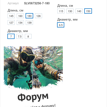
Артикул
SLV0673256-7-180
Длина, см
Длина, см
115
130
140
150
145
160
180
126
Диаметр, мм
127
134
139
6.5
Диаметр, мм
7
7.5
8