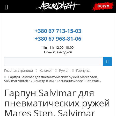
🇺🇦 У зв’язку з воєнним станом, прохання уточнювати ціну та
ФОРУМ
наявність у менеджера. 🇺🇦
+380 67 713-15-03
+380 67 968-81-06
Пн—Пт 12:00–18:00
Сб—Вс выходной
Главная страница
Каталог
Ружья
Гарпуны
Гарпун Salvimar для пневматических ружей Mares Sten,
Salvimar Vintair • Диаметр 8 мм • Гальванизированная сталь
Гарпун Salvimar для
пневматических ружей
Mares Sten, Salvimar