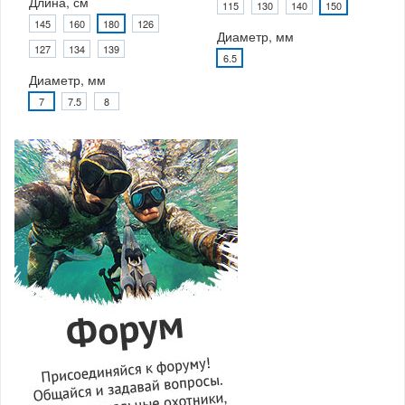
Длина, см
115
130
140
150
145
160
180
126
Диаметр, мм
127
134
139
6.5
Диаметр, мм
7
7.5
8