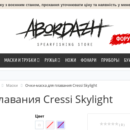
язку з воєнним станом, прохання уточнювати ціну та наявність у мене
ФОР
МАСКИ И ТРУБКИ
РУЖЬЯ
НОЖИ
ФОНАРИ
ПРИБОРЫ
БУ
Маски
Очки-маска для плавания Cressi Skylight
авания Cressi Skylight
Цвет
( 0 )