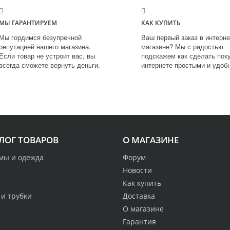
МЫ ГАРАНТИРУЕМ
КАК КУПИТЬ
Мы гордимся безупречной
Ваш первый заказ в интерне
репутацией нашего магазина.
магазине? Мы с радостью
Если товар не устроит вас, вы
подскажем как сделать поку
всегда сможете вернуть деньги.
интернете простыми и удоб
ЛОГ ТОВАРОВ
О МАГАЗИНЕ
мы и одежда
Форум
Новости
Как купить
 и трубки
Доставка
О магазине
Гарантия