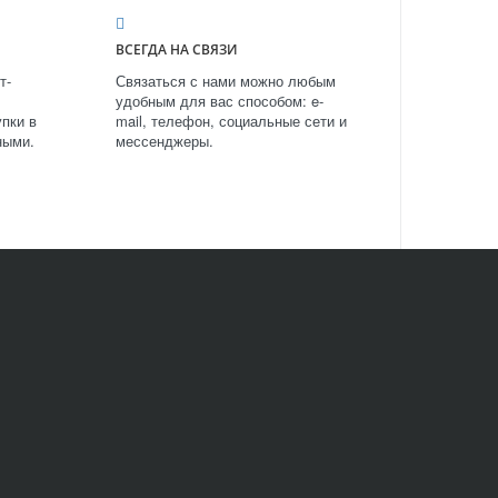
ВСЕГДА НА СВЯЗИ
т-
Связаться с нами можно любым
удобным для вас способом: e-
пки в
mail, телефон, социальные сети и
ными.
мессенджеры.