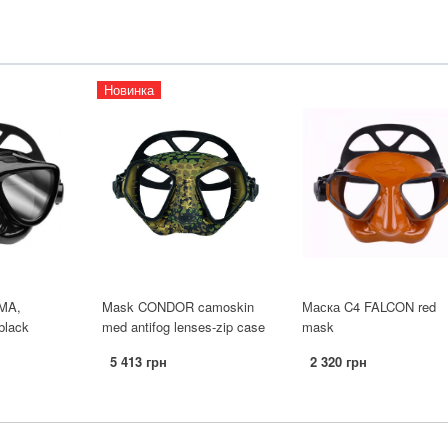
Новинка
MA,
Mask CONDOR camoskin
Маска C4 FALCON red
 black
med antifog lenses-zip case
mask
5 413 грн
2 320 грн