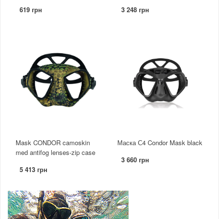
619 грн
3 248 грн
Mask CONDOR camoskin
Маска С4 Condor Mask black
med antifog lenses-zip case
3 660 грн
5 413 грн