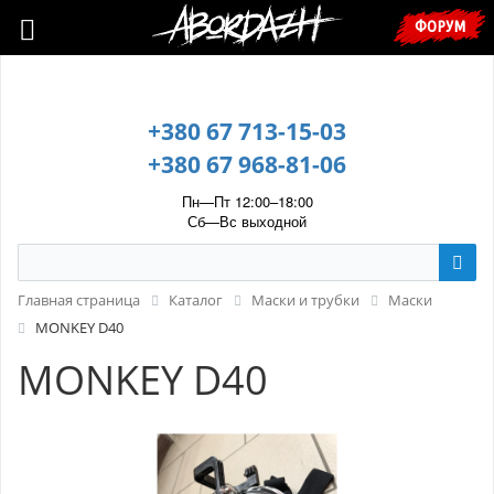
🇺🇦 У зв’язку з воєнним станом, прохання уточнювати ціну та
ФОРУМ
наявність у менеджера. 🇺🇦
+380 67 713-15-03
+380 67 968-81-06
Пн—Пт 12:00–18:00
Сб—Вс выходной
Главная страница
Каталог
Маски и трубки
Маски
MONKEY D40
MONKEY D40