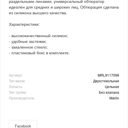
раздельными линзами, универсальный обтюратор
идеален для средних и широких лиц. Обтюрация сделана
из силикона высшего качества.
Характеристики:
- высококачественный силикон;
- удобные застежки;
- закаленное стекло;
- пластиковый бокс в комплекте.
Артикул
MRL9117099
Тип маски
Двухстекольная
Лопасть
Цельная
Тип трубки
Без клапана
Производитель
Marlin
Facebook