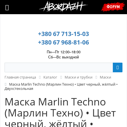
🇺🇦 У зв’язку з воєнним станом, прохання уточнювати ціну та
ФОРУМ
наявність у менеджера. 🇺🇦
+380 67 713-15-03
+380 67 968-81-06
Пн—Пт 12:00–18:00
Сб—Вс выходной
Главная страница
Каталог
Маски и трубки
Маски
Маска Marlin Techno (Марлин Техно) • Цвет черный, жёлтый •
Двухстекольная
Маска Marlin Techno
(Марлин Техно) • Цвет
черный, жёлтый •