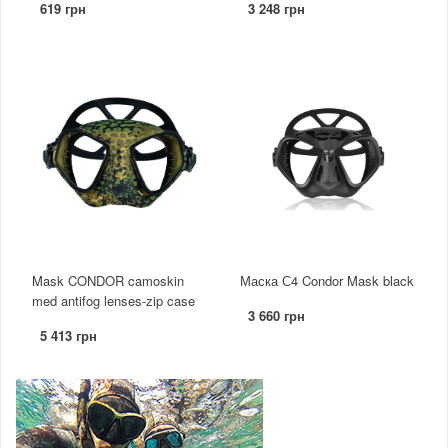
619 грн
3 248 грн
Mask CONDOR camoskin
Маска С4 Condor Mask black
med antifog lenses-zip case
3 660 грн
5 413 грн