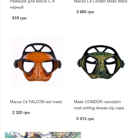
Ремешок для масок С-4
Маска С4 Condor Mask black
черный
3 660 грн
619 грн
Маска C4 FALCON red mask
Mask CONDOR camoskin
med antifog lenses-zip case
2 320 грн
5 413 грн