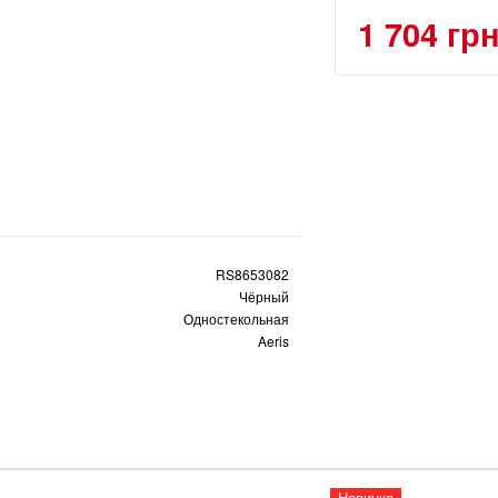
1 704 гр
RS8653082
Чёрный
Одностекольная
Aeris
Новинка