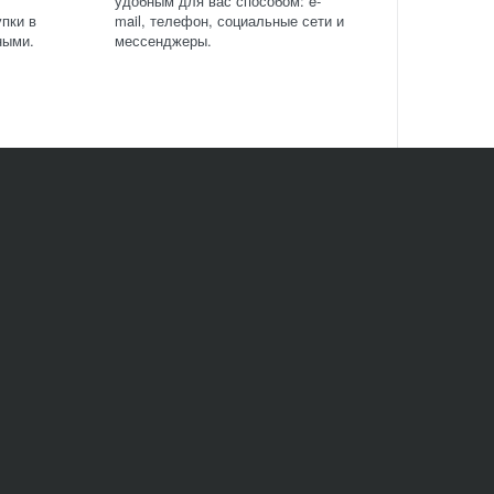
удобным для вас способом: e-
пки в
mail, телефон, социальные сети и
ными.
мессенджеры.