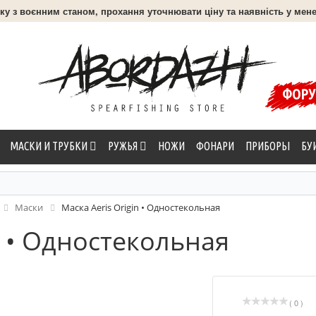
язку з воєнним станом, прохання уточнювати ціну та наявність у мене
ФОР
МАСКИ И ТРУБКИ
РУЖЬЯ
НОЖИ
ФОНАРИ
ПРИБОРЫ
БУ
Маски
Маска Aeris Origin • Одностекольная
n • Одностекольная
( 0 )