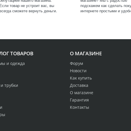
репутацией нашего магазина.
магазине? Мы с радостью
Если товар не устроит вас, вы
подскажем как сделать поку
всегда сможете вернуть деньги.
интернете простыми и удоб
ЛОГ ТОВАРОВ
О МАГАЗИНЕ
мы и одежда
Форум
Новости
Как купить
 и трубки
Доставка
О магазине
Гарантия
и
Контакты
ры