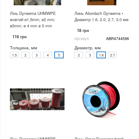
Лінь Dyneema UHMWPE
Линь Abordazh Dyneema •
жовтий ø1,5mm; ø2 mm;
Диаметр 1.6, 2.0, 2.7, 3.0 мм
ø3mm; ø 4 mm ø 5 mm
18 грн
116 грн
Артикул
ABR4744596
Толщина, мм
Диаметр, мм
1.5
2
3
4
5
2
3
1.6
2.7
Лінь Dyneema UHMWPE
Линь Omer Dyneema braid