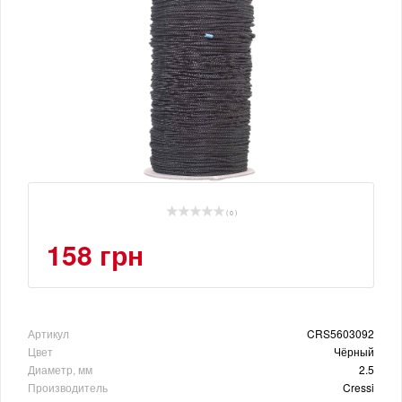
( 0 )
158 грн
Артикул
CRS5603092
Цвет
Чёрный
Диаметр, мм
2.5
Производитель
Cressi