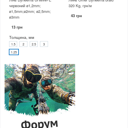
червоний ø1,2mm;
320 Kg, грн/м
ø1,5mm;ø2mm; ø2,5mm;
43 грн
ø3mm
13 грн
Толщина, мм
1.5
2
2.5
3
1.25