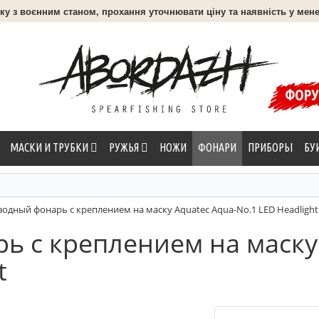
язку з воєнним станом, прохання уточнювати ціну та наявність у мене
ФОР
МАСКИ И ТРУБКИ
РУЖЬЯ
НОЖИ
ФОНАРИ
ПРИБОРЫ
БУ
одный фонарь с креплением на маску Aquatec Aqua-No.1 LED Headlight
 с креплением на маску 
t