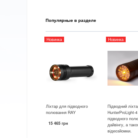
Популярные в разделе
Новинка
Новинка
Ліхтар для підводного
Підводний ліхта
полювання RAY
HunterProLight-
підводного пол
15 465 грн
дайвінгу, а так
відеозйомки.