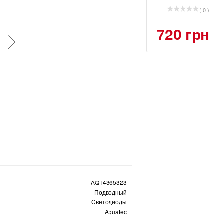
( 0 )
720 грн
AQT4365323
Подводный
Cветодиоды
Aquatec