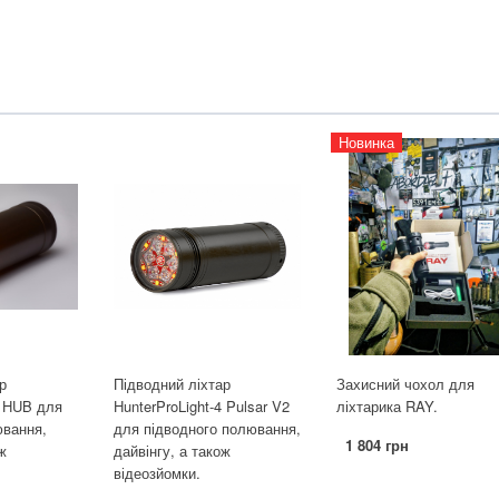
Новинка
р
Підводний ліхтар
Захисний чохол для
4 HUB для
HunterProLight-4 Pulsar V2
ліхтарика RAY.
ювання,
для підводного полювання,
1 804 грн
ож
дайвінгу, а також
відеозйомки.