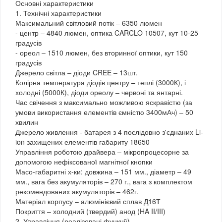
Основні характеристики
1. Технічні характеристики
Максимальний світловий потік – 6350 люмен
- центр – 4840 люмен, оптика CARCLO 10507, кут 10-25
градусів
- ореол – 1510 люмен, без вторинної оптики, кут 150
градусів
Джерело світла – діоди CREE – 13шт.
Колірна температура діодів центру – теплі (3000К), і
холодні (5000К), діоди ореолу – червоні та янтарні.
Час свічення з максимально можливою яскравістю (за
умови використання елементів ємністю 3400мАч) – 50
хвилин
Джерело живлення - батарея з 4 послідовно з'єднаних Li-
ion захищених елементів габариту 18650
Управління роботою драйвера – мікропроцесорне за
допомогою нефіксованої магнітної кнопки
Масо-габаритні х-ки: довжина – 151 мм., діаметр – 49
мм., вага без акумуляторів – 270 г., вага з комплектом
рекомендованих акумуляторів – 462г.
Матеріал корпусу – алюмінієвий сплав Д16Т
Покриття – холодний (твердий) анод (HA II/III)
2. Управління (реалізовані функції)