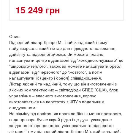
15 249 грн
Опис
Підводний ліхтар Дніпро М - найскладніший і тому
найуніверсальніший ліхтар для підводного полювання,
дайвінгу та підводної зйомки. Ви можете плавно
налаштувати центр в діапазоні від "холодного-вузького" до
"широкого-теплого", також ви можете налаштувати ореол
в діапазоні від "червоного" до "жовтого", а потім
налаштувати їх (центр і ореол) співвідношення.
Ліхтар якісний та надійний, тому що він виготовлений з
якісних комплектуючих – світлодіоди CREE (США), блок
управління – власного виготовлення, корпус
виготовляється на верстатах з ЧПУ з подальшим
анодуванням.
На відміну від повітря, як правило більш-менш прозорого,
вода прозора буває вкрай рідко і це дуже ускладнює
завдання створення щодо універсального підводного
ліхтаря. Тому підводний ліхтар Дніпро М такий складний.