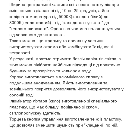
Ширина центральної частини світлового потоку ліхтаря
змінюється в діапазоні від 10 до 25 градусів, а його
колірна температура від 5000К(холодно-білий) до
3000К(тепло-жовтий) - від "холодного-вузького" до
"теплого-широкого". Ореольна частина налаштовується
від червоного до янтарного.
Також можна і центральну та ореольну частини
використовувати окремо або комбінувати їх відносні
яскравості.
У результаті, можемо отримати безліч варіантів світла, з
яких можна підібрати найбільш підходящі під практично
будь-яку за прозорістю та кольором воду.
Корпус виготовляється з алюмінієвого сплаву з
подальшим анодуванням. Якість виготовлення та
зовнішнього покриття дозволяють його використовувати у
солоній воді.
Ілюмінатор ліхтаря (скло) виготовлено зі спеціального
пластику, що має більшу, порівняно зі склом,
світлопропускну здатність.
Торцева кнопка управління виготовлена те ж із пластику,
що дозволяє зменшити шумність при "клацанні" по ній.