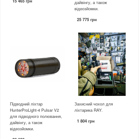
15 465 грн
дайвінгу, а також
відеозйомки.
25 775 грн
Підводний ліхтар
Захисний чохол для
HunterProLight-4 Pulsar V2
ліхтарика RAY.
для підводного полювання,
1 804 грн
дайвінгу, а також
відеозйомки.