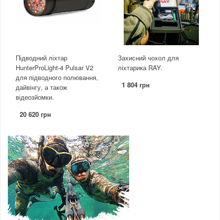
Підводний ліхтар
Захисний чохол для
HunterProLight-4 Pulsar V2
ліхтарика RAY.
для підводного полювання,
1 804 грн
дайвінгу, а також
відеозйомки.
20 620 грн