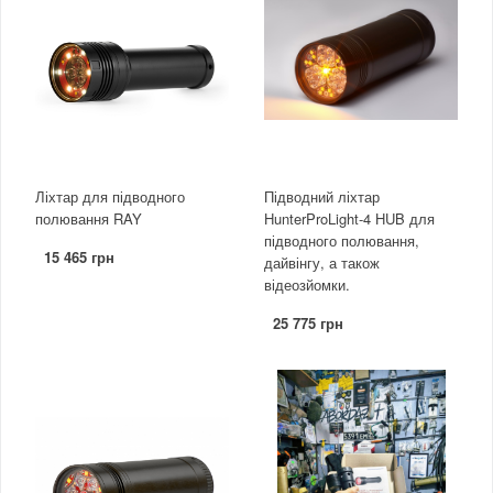
Ліхтар для підводного
Підводний ліхтар
полювання RAY
HunterProLight-4 HUB для
підводного полювання,
15 465 грн
дайвінгу, а також
відеозйомки.
25 775 грн