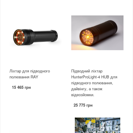
Ліхтар для підводного
Підводний ліхтар
полювання RAY
HunterProLight-4 HUB для
підводного полювання,
15 465 грн
дайвінгу, а також
відеозйомки.
25 775 грн