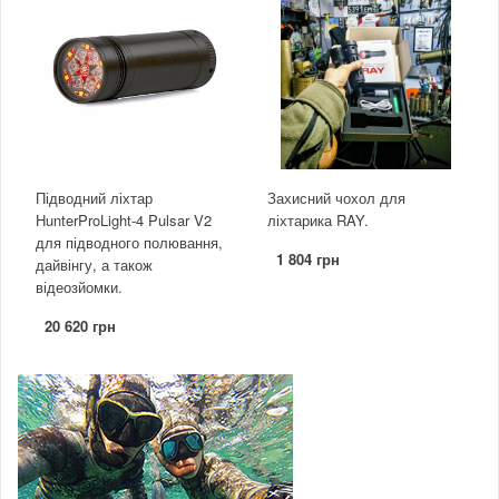
Підводний ліхтар
Захисний чохол для
HunterProLight-4 Pulsar V2
ліхтарика RAY.
для підводного полювання,
1 804 грн
дайвінгу, а також
відеозйомки.
20 620 грн