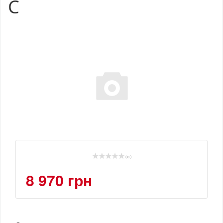
C
( 0 )
8 970 грн