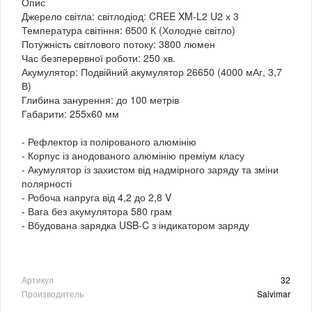
Опис
Джерело світла: світлодіод: CREE XM-L2 U2 х 3
Температура світіння: 6500 К (Холодне світло)
Потужність світлового потоку: 3800 люмен
Час безперервної роботи: 250 хв.
Акумулятор: Подвійний акумулятор 26650 (4000 мАг, 3,7
В)
Глибина занурення: до 100 метрів
Габарити: 255х60 мм
- Рефлектор із полірованого алюмінію
- Корпус із анодованого алюмінію преміум класу
- Акумулятор із захистом від надмірного заряду та зміни
полярності
- Робоча напруга від 4,2 до 2,8 V
- Вага без акумулятора 580 грам
- Вбудована зарядка USB-C з індикатором заряду
Артикул
32
Производитель
Salvimar