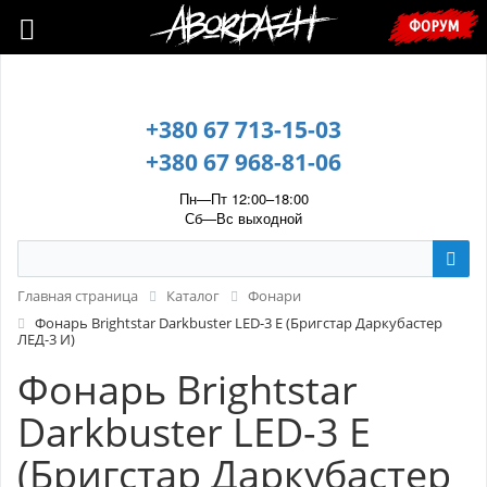
🇺🇦 У зв’язку з воєнним станом, прохання уточнювати ціну та
ФОРУМ
наявність у менеджера. 🇺🇦
+380 67 713-15-03
+380 67 968-81-06
Пн—Пт 12:00–18:00
Сб—Вс выходной
Главная страница
Каталог
Фонари
Фонарь Brightstar Darkbuster LED-3 E (Бригстар Даркубастер
ЛЕД-3 И)
Фонарь Brightstar
Darkbuster LED-3 E
(Бригстар Даркубастер