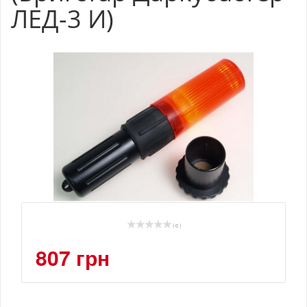
ЛЕД-3 И)
( 0 )
807 грн