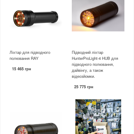
Ліхтар для підводного
Підводний ліхтар
полювання RAY
HunterProLight-4 HUB для
підводного полювання,
15 465 грн
дайвінгу, а також
відеозйомки.
25 775 грн