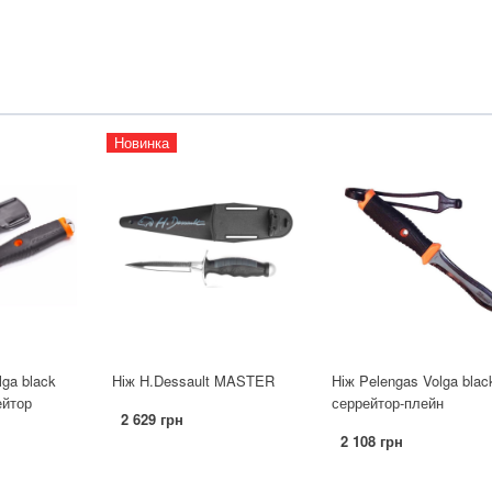
Новинка
lga black
Ніж H.Dessault MASTER
Ніж Pelengas Volga blac
ейтор
серрейтор-плейн
2 629 грн
2 108 грн