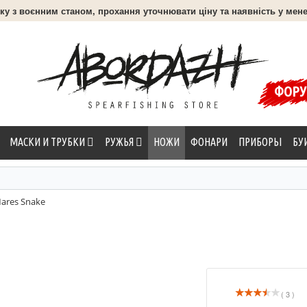
язку з воєнним станом, прохання уточнювати ціну та наявність у мене
ФОР
МАСКИ И ТРУБКИ
РУЖЬЯ
НОЖИ
ФОНАРИ
ПРИБОРЫ
БУ
ares Snake
( 3 )