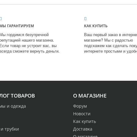
МЫ ГАРАНТИРУЕМ
КАК КУПИТЬ
Мы гордимся безупречной
Ваш первый заказ в интерне
репутацией нашего магазина.
магазине? Мы с радостью
Если товар не устроит вас, вы
подскажем как сделать поку
всегда сможете вернуть деньги.
интернете простыми и удоб
ЛОГ ТОВАРОВ
О МАГАЗИНЕ
мы и одежда
Форум
Новости
Как купить
 и трубки
Доставка
О магазине