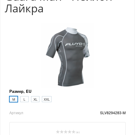
Лайкра
Размер, EU
M
L
XL
XXL
Артикул
SLV8294283-M
( 0 )