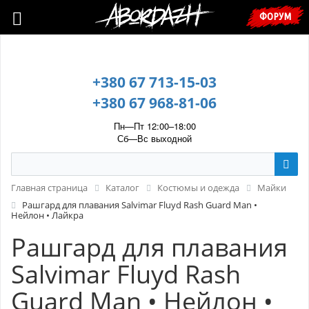
🇺🇦 У зв’язку з воєнним станом, прохання уточнювати ціну та
ФОРУМ
наявність у менеджера. 🇺🇦
+380 67 713-15-03
+380 67 968-81-06
Пн—Пт 12:00–18:00
Сб—Вс выходной
Главная страница
Каталог
Костюмы и одежда
Майки
Рашгард для плавания Salvimar Fluyd Rash Guard Man •
Нейлон • Лайкра
Рашгард для плавания
Salvimar Fluyd Rash
Guard Man • Нейлон •