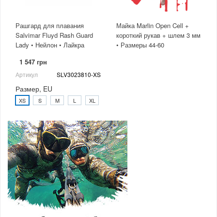
Рашгард для плавания
Майка Marlin Open Cell +
Salvimar Fluyd Rash Guard
короткий рукав + шлем 3 мм
Lady • Нейлон • Лайкра
• Размеры 44-60
1 547 грн
Артикул
SLV3023810-XS
Размер, EU
XS
S
M
L
XL