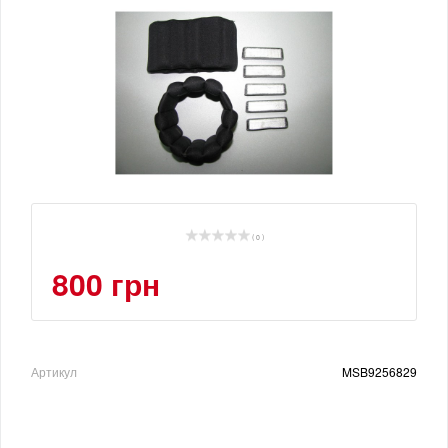
( 0 )
800 грн
Артикул
MSB9256829