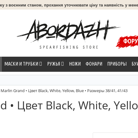
язку з воєнним станом, прохання уточнювати ціну та наявність у мене
ФОР
МАСКИ И ТРУБКИ
РУЖЬЯ
НОЖИ
ФОНАРИ
ПРИБОРЫ
БУ
Marlin Grand • Цвет Black, White, Yellow, Blue • Размеры 38/41, 41/43
 • Цвет Black, White, Yell