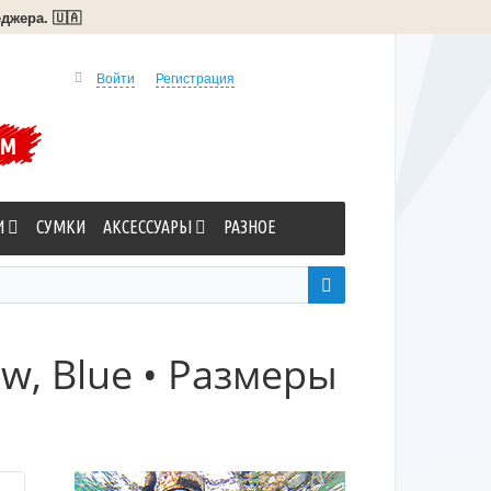
джера. 🇺🇦
Войти
Регистрация
УМ
И
СУМКИ
АКСЕССУАРЫ
РАЗНОЕ
ow, Blue • Размеры