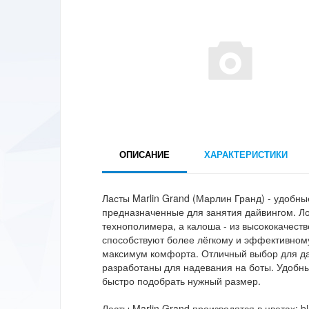
ОПИСАНИЕ
ХАРАКТЕРИСТИКИ
Ласты Marlin Grand (Марлин Гранд) - удобные
предназначенные для занятия дайвингом. Л
технополимера, а калоша - из высококачес
способствуют более лёгкому и эффективному
максимум комфорта. Отличный выбор для да
разработаны для надевания на боты. Удобн
быстро подобрать нужный размер.
Ласты Marlin Grand производятся в цветах: blac