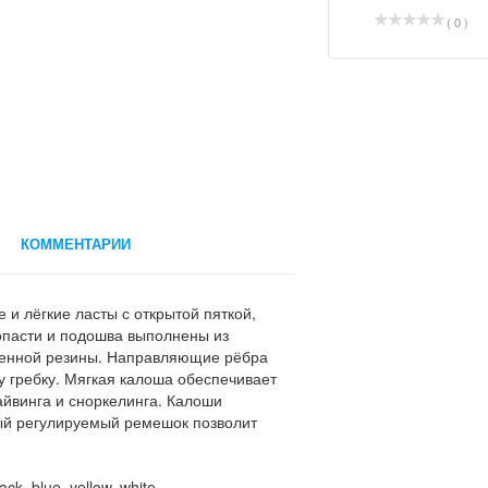
( 0 )
КОММЕНТАРИИ
 и лёгкие ласты с открытой пяткой,
опасти и подошва выполнены из
твенной резины. Направляющие рёбра
 гребку. Мягкая калоша обеспечивает
йвинга и сноркелинга. Калоши
ый регулируемый ремешок позволит
k, blue, yellow, white.