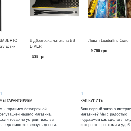
 UMBERTO
Відбортовка латексна BS
Лопаті Leaderfins Скло
опластик
DIVER
9 795 грн
538 грн
МЫ ГАРАНТИРУЕМ
КАК КУПИТЬ
Мы гордимся безупречной
Ваш первый заказ в интерне
репутацией нашего магазина.
магазине? Мы с радостью
Если товар не устроит вас, вы
подскажем как сделать поку
всегда сможете вернуть деньги.
интернете простыми и удоб