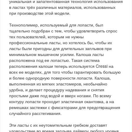
уникальная и запатентованная технология использования
в ластах трёх различных материалов, использованных
при производстве этой модели.
Технополимер, используемый для лопасти, был
тщательно подобран с тем, чтобы удовлетворить спрос
тех пользователей, которым не нужны
профессиональные ласты, но хотелось бы, чтобы их
ласты были пригодны для длительных заплывов при
минимальном мышечном усилии. Калоша ласты
расположена под ее лопастью. Такая система
расположения калоши теперь используется Cressi на
всех ее моделях, для того чтобы гарантировать большую
и более однородную поверхности лопасти. Калоша,
выполненная из мягких эластомеров, необычайно
удобна, и делает процедуру надевания и снятия
простыми даже под водой и вверх ногами. По всему
контуру лопасти проходит эластичная окантовка, а на
ремешках застежки с фиксаторами для предотвращения
случайного расстегивания.
Эти ласты с их неутомительным гребком доставят
удовольствие во время заплыва дайверу любого уровня