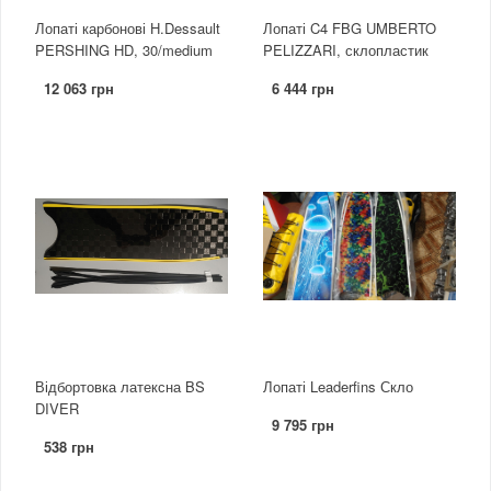
Лопаті карбонові H.Dessault
Лопаті C4 FBG UMBERTO
PERSHING HD, 30/medium
PELIZZARI, склопластик
12 063 грн
6 444 грн
Відбортовка латексна BS
Лопаті Leaderfins Скло
DIVER
9 795 грн
538 грн