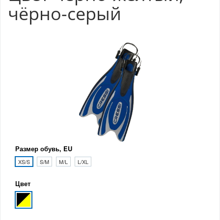
чёрно-серый
Размер обувь, EU
XS/S
S/M
M/L
L/XL
Цвет