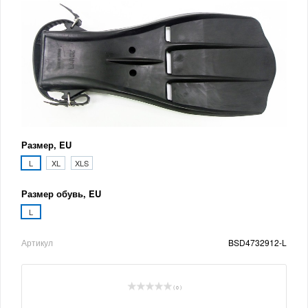
Размер, EU
L
XL
XLS
Размер обувь, EU
L
Артикул
BSD4732912-L
( 0 )